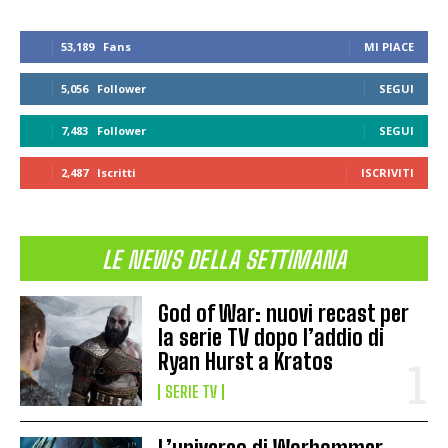
53,189
Fans
MI PIACE
5,056
Follower
SEGUI
7,483
Follower
SEGUI
2,487
Iscritti
ISCRIVITI
LE NEWS DELLA SETTIMANA
God of War: nuovi recast per
la serie TV dopo l’addio di
Ryan Hurst a Kratos
SERIE TV