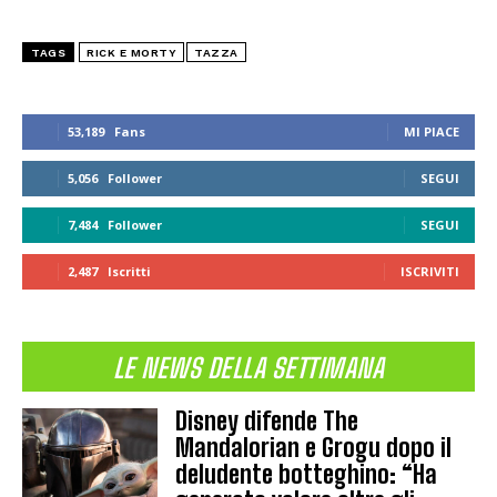
TAGS
RICK E MORTY
TAZZA
53,189
Fans
MI PIACE
5,056
Follower
SEGUI
7,484
Follower
SEGUI
2,487
Iscritti
ISCRIVITI
LE NEWS DELLA SETTIMANA
Disney difende The
Mandalorian e Grogu dopo il
deludente botteghino: “Ha