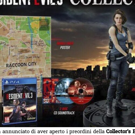
 annunciato di aver aperto i preordini della
Collector’s 