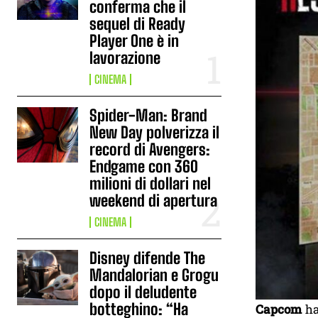
conferma che il
sequel di Ready
Player One è in
lavorazione
CINEMA
Spider-Man: Brand
New Day polverizza il
record di Avengers:
Endgame con 360
milioni di dollari nel
weekend di apertura
CINEMA
Disney difende The
Mandalorian e Grogu
dopo il deludente
botteghino: “Ha
Capcom
ha