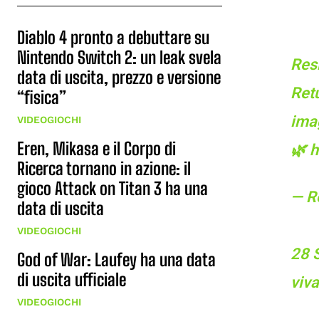
Diablo 4 pronto a debuttare su
Nintendo Switch 2: un leak svela
Resi
data di uscita, prezzo e versione
Retu
“fisica”
imag
VIDEOGIOCHI
Eren, Mikasa e il Corpo di
🌿
h
Ricerca tornano in azione: il
gioco Attack on Titan 3 ha una
— R
data di uscita
VIDEOGIOCHI
28 S
God of War: Laufey ha una data
di uscita ufficiale
viva
VIDEOGIOCHI