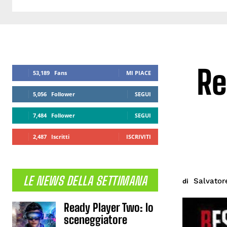
Re
53,189
Fans
MI PIACE
5,056
Follower
SEGUI
7,484
Follower
SEGUI
2,487
Iscritti
ISCRIVITI
LE NEWS DELLA SETTIMANA
Salvator
di
Ready Player Two: lo
sceneggiatore