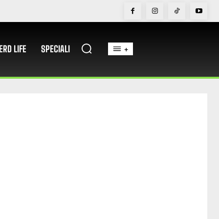
ERD LIFE
SPECIALI
+