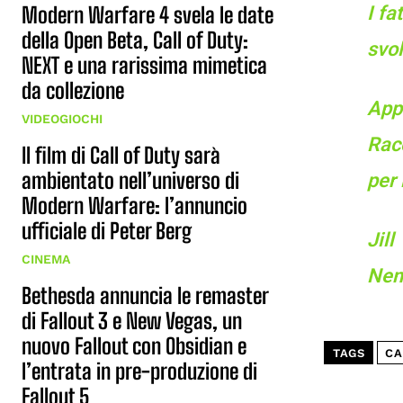
Modern Warfare 4 svela le date
I fa
della Open Beta, Call of Duty:
svol
NEXT e una rarissima mimetica
da collezione
Appe
VIDEOGIOCHI
Rac
Il film di Call of Duty sarà
ambientato nell’universo di
per 
Modern Warfare: l’annuncio
ufficiale di Peter Berg
Jil
CINEMA
Neme
Bethesda annuncia le remaster
di Fallout 3 e New Vegas, un
nuovo Fallout con Obsidian e
TAGS
CA
l’entrata in pre-produzione di
Fallout 5