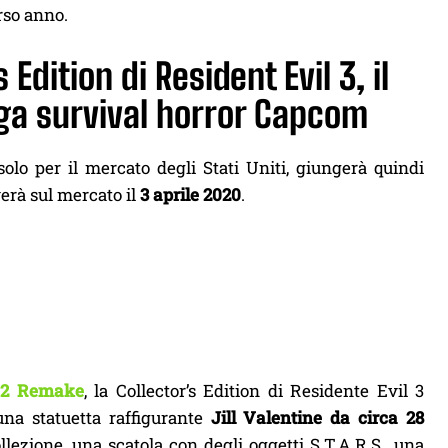
rso anno.
 Edition di Resident Evil 3, il
aga survival horror Capcom
solo per il mercato degli Stati Uniti, giungerà quindi
verà sul mercato il
3 aprile 2020
.
l 2 Remake
, la Collector’s Edition di Residente Evil 3
 una statuetta raffigurante
Jill Valentine da circa 28
lezione, una scatola con degli oggetti S.T.A.R.S., una