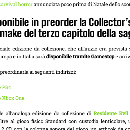
survival horror
annunciata poco prima di Natale dello sco
onibile in preorder la Collector’s
make del terzo capitolo della s
iale edizione da collezione, che all’inizio era prevista 
ropa e in Italia sarà
disponibile tramite Gamestop
e arri
 preordinarla ai seguenti indirizzi:
e PS4
e Xbox One
le all’analoga edizione da collezione di
Residente Evi
oltre al gioco fisico Standard con custodia lenticolare,
,
2 CD con la colonna sonora del gioco, un artbook da col