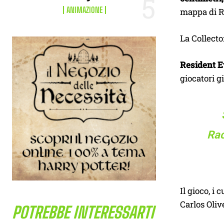
ANIMAZIONE
mappa di R
La Collecto
Resident E
giocatori 
Rac
Il gioco, i 
Carlos Oliv
POTREBBE INTERESSARTI