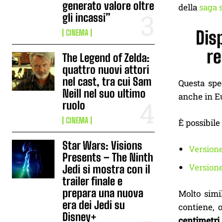
generato valore oltre
della
saga 
gli incassi”
Disp
CINEMA
re
The Legend of Zelda:
quattro nuovi attori
nel cast, tra cui Sam
Questa spec
Neill nel suo ultimo
anche in Eu
ruolo
CINEMA
È possibile
Star Wars: Visions
Version
Presents – The Ninth
Version
Jedi si mostra con il
trailer finale e
prepara una nuova
Molto simi
era dei Jedi su
contiene, 
Disney+
centimetri