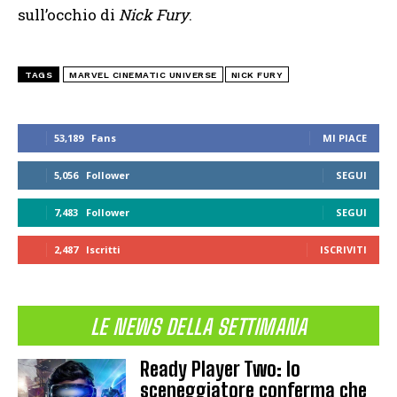
sull’occhio di
Nick Fury
.
TAGS
MARVEL CINEMATIC UNIVERSE
NICK FURY
53,189
Fans
MI PIACE
5,056
Follower
SEGUI
7,483
Follower
SEGUI
2,487
Iscritti
ISCRIVITI
LE NEWS DELLA SETTIMANA
Ready Player Two: lo
sceneggiatore conferma che