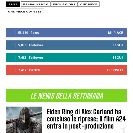
TAGS
BANDAI NAMCO
EIICHIRO ODA
ONE PIECE
ONE PIECE ODYSSEY
53,189
Fans
MI PIACE
5,056
Follower
SEGUI
7,483
Follower
SEGUI
2,487
Iscritti
ISCRIVITI
LE NEWS DELLA SETTIMANA
Elden Ring di Alex Garland ha
concluso le riprese: il film A24
entra in post-produzione