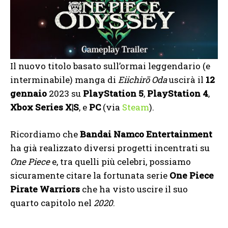
Il nuovo titolo basato sull’ormai leggendario (e
interminabile) manga di
Eiichirō Oda
uscirà il
12
gennaio
2023 su
PlayStation 5
,
PlayStation 4
,
Xbox Series X|S
, e
PC
(via
Steam
).
Ricordiamo che
Bandai Namco Entertainment
ha già realizzato diversi progetti incentrati su
One Piece
e, tra quelli più celebri, possiamo
sicuramente citare la fortunata serie
One Piece
Pirate Warriors
che ha visto uscire il suo
quarto capitolo nel
2020
.