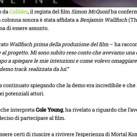
o da
Collider
, il regista del film
Simon McQuoid
ha conferm
a colonna sonora è stata affidata a
Benjamin Wallfisch
(The
a di essere assunto.
ato Wallfisch prima della produzione del film
– ha racco
 al progetto. Mi sono subito reso conto che avevamo una 
mpo a spiegare le mie intenzioni e come volevo omaggiare 
demo track realizzata da lui.
”
continuato spiegando che la demo era incredibile e che a
i potenziali attori.
, che interpreta
Cole Young
, ha rivelato a riguardo che l’a
deciso di partecipare al film.
sere certi di riuscire a rivivere l’esperienza di Mortal K