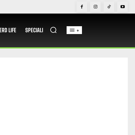
ERD LIFE
SPECIALI
+