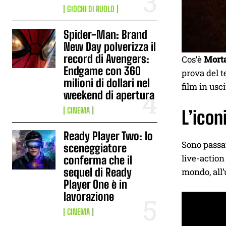
GIOCHI DI RUOLO
Spider-Man: Brand
New Day polverizza il
record di Avengers:
Cos’è
Mort
Endgame con 360
prova del t
milioni di dollari nel
film in usc
weekend di apertura
CINEMA
L’icon
Ready Player Two: lo
Sono passat
sceneggiatore
live-action
conferma che il
sequel di Ready
mondo, all’u
Player One è in
lavorazione
CINEMA