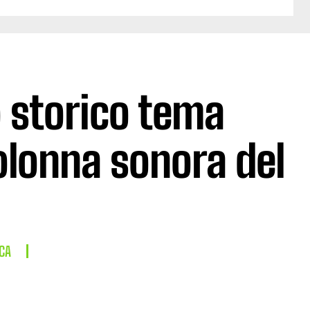
 storico tema
olonna sonora del
CA