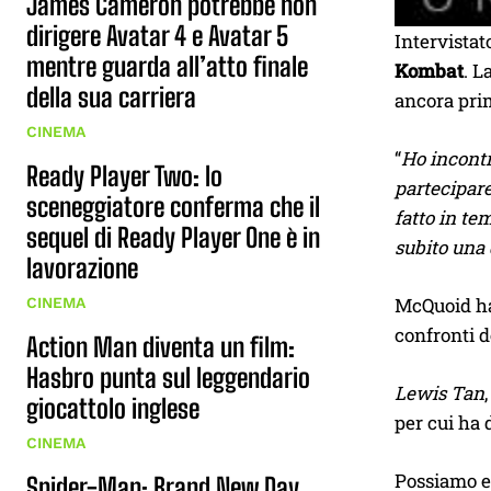
James Cameron potrebbe non
dirigere Avatar 4 e Avatar 5
Intervistat
mentre guarda all’atto finale
Kombat
. L
della sua carriera
ancora prim
CINEMA
“
Ho incontr
Ready Player Two: lo
partecipare
sceneggiatore conferma che il
fatto in te
sequel di Ready Player One è in
subito una 
lavorazione
McQuoid ha 
CINEMA
confronti de
Action Man diventa un film:
Hasbro punta sul leggendario
Lewis Tan
giocattolo inglese
per cui ha 
CINEMA
Possiamo es
Spider-Man: Brand New Day