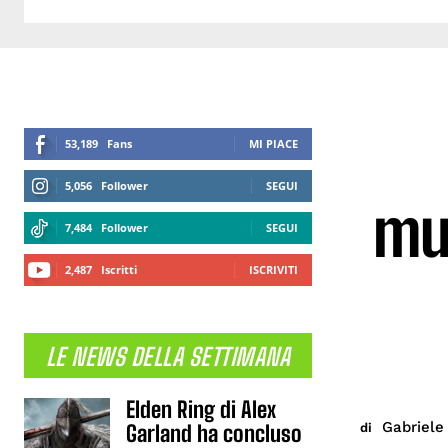
53,189
Fans
MI PIACE
5,056
Follower
SEGUI
mus
7,484
Follower
SEGUI
2,487
Iscritti
ISCRIVITI
LE NEWS DELLA SETTIMANA
Elden Ring di Alex
Gabriele 
di
Garland ha concluso