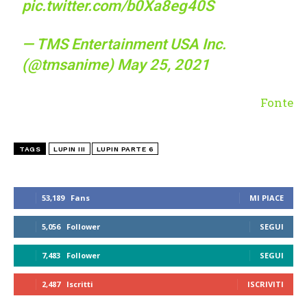
pic.twitter.com/b0Xa8eg40S
— TMS Entertainment USA Inc.
(@tmsanime)
May 25, 2021
Fonte
TAGS
LUPIN III
LUPIN PARTE 6
53,189
Fans
MI PIACE
5,056
Follower
SEGUI
7,483
Follower
SEGUI
2,487
Iscritti
ISCRIVITI