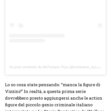
U
n post condiviso da McFarlane Toys (@mcfarlane_toys_official)
Lo so cosa state pensando: “manca la figure di
Vizzini!” In realtà, a questa prima serie
dovrebbero presto aggiungersi anche le action
figure del piccolo genio criminale italiano