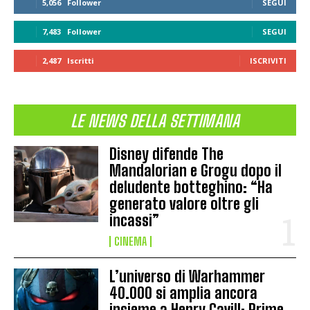
5,056
Follower
SEGUI
7,483
Follower
SEGUI
2,487
Iscritti
ISCRIVITI
LE NEWS DELLA SETTIMANA
Disney difende The
Mandalorian e Grogu dopo il
deludente botteghino: “Ha
generato valore oltre gli
incassi”
CINEMA
L’universo di Warhammer
40.000 si amplia ancora
insieme a Henry Cavill: Prime