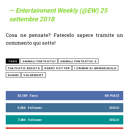
— Entertainment Weekly (@EW)
25
settembre 2018
Cosa ne pensate? Fatecelo sapere tramite un
commento qui sotto!
TAGS
ANIMALI FANTASTICI
ANIMALI FANTASTICI 2
FANTASTIC BEASTS
HARRY POTTER
I CRIMINI DI GRINDELWALD
NAGINI
VOLDEMORT
53,189
Fans
MI PIACE
5,056
Follower
SEGUI
7,484
Follower
SEGUI