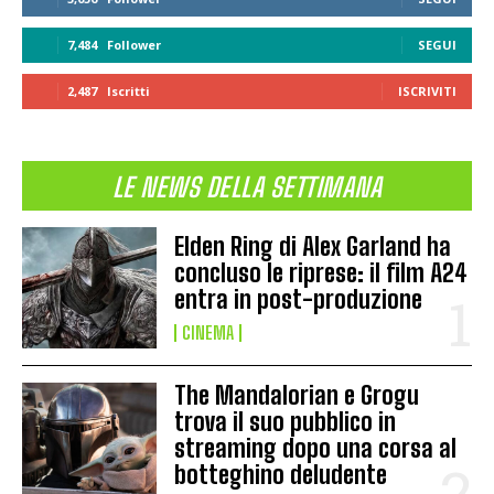
7,484
Follower
SEGUI
2,487
Iscritti
ISCRIVITI
LE NEWS DELLA SETTIMANA
Elden Ring di Alex Garland ha
concluso le riprese: il film A24
entra in post-produzione
CINEMA
The Mandalorian e Grogu
trova il suo pubblico in
streaming dopo una corsa al
botteghino deludente