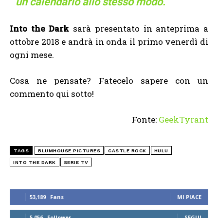
un calendario allo stesso modo.
Into the Dark
sarà presentato in anteprima a
ottobre 2018 e andrà in onda il primo venerdì di
ogni mese.
Cosa ne pensate? Fatecelo sapere con un
commento qui sotto!
Fonte:
GeekTyrant
TAGS
BLUMHOUSE PICTURES
CASTLE ROCK
HULU
INTO THE DARK
SERIE TV
53,189
Fans
MI PIACE
5,056
Follower
SEGUI