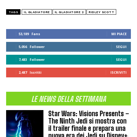
TAGS
IL GLADIATORE
IL GLADIATORE 2
RIDLEY SCOTT
53,189
Fans
MI PIACE
5,056
Follower
SEGUI
7,483
Follower
SEGUI
2,487
Iscritti
ISCRIVITI
LE NEWS DELLA SETTIMANA
Star Wars: Visions Presents –
The Ninth Jedi si mostra con
il trailer finale e prepara una
nuova era dei Jedi su Disney+