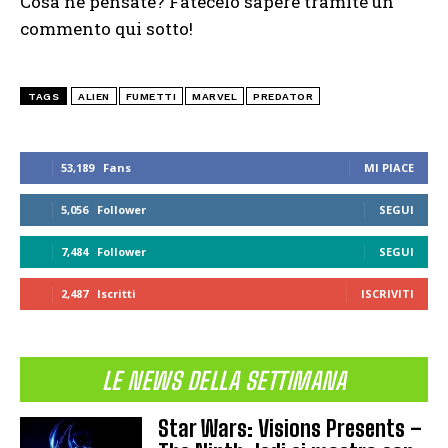
Cosa ne pensate? Fatecelo sapere tramite un
commento qui sotto!
TAGS
ALIEN
FUMETTI
MARVEL
PREDATOR
53,189
Fans
MI PIACE
5,056
Follower
SEGUI
7,484
Follower
SEGUI
2,487
Iscritti
ISCRIVITI
LE NEWS DELLA SETTIMANA
Star Wars: Visions Presents –