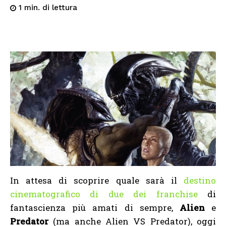
di lettura
1
min.
In attesa di scoprire quale sarà il
destino
cinematografico di due dei franchise
di
fantascienza più amati di sempre,
Alien
e
Predator
(ma anche Alien VS Predator), oggi