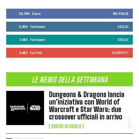
53,189
Fans
MI PIACE
5,056
Follower
SEGUI
7,484
Follower
SEGUI
2,487
Iscritti
ISCRIVITI
LE NEWS DELLA SETTIMANA
Dungeons & Dragons lancia
un’iniziativa con World of
Warcraft e Star Wars: due
crossover ufficiali in arrivo
GIOCHI DI RUOLO