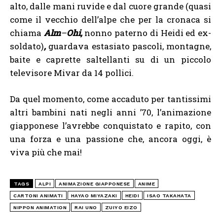
alto, dalle mani ruvide e dal cuore grande (quasi
come il vecchio dell’alpe che per la cronaca si
chiama
Alm
–
Ohi,
nonno paterno di Heidi ed ex-
soldato)
,
guardava estasiato pascoli, montagne,
baite e caprette saltellanti su di un piccolo
televisore Mivar da 14 pollici.
Da quel momento, come accaduto per tantissimi
altri bambini nati negli anni ’70, l’animazione
giapponese l’avrebbe conquistato e rapito, con
una forza e una passione che, ancora oggi, è
viva più che mai!
TAGS
ALPI
ANIMAZIONE GIAPPONESE
ANIME
CARTONI ANIMATI
HAYAO MIYAZAKI
HEIDI
ISAO TAKAHATA
NIPPON ANIMATION
RAI UNO
ZUIYO EIZO