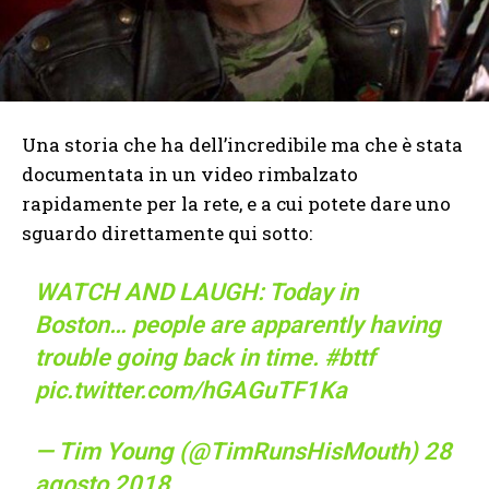
Una storia che ha dell’incredibile ma che è stata
documentata in un video rimbalzato
rapidamente per la rete, e a cui potete dare uno
sguardo direttamente qui sotto:
WATCH AND LAUGH: Today in
Boston… people are apparently having
trouble going back in time.
#bttf
pic.twitter.com/hGAGuTF1Ka
— Tim Young (@TimRunsHisMouth)
28
agosto 2018