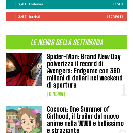
7,484
Follower
SEGUI
2,487
Iscritti
ISCRIVITI
LE NEWS DELLA SETTIMANA
Spider-Man: Brand New Day
polverizza il record di
Avengers: Endgame con 360
milioni di dollari nel weekend
di apertura
CINEMA
Cocoon: One Summer of
Girlhood, il trailer del nuovo
anime nella WWII è bellissimo
e straziante