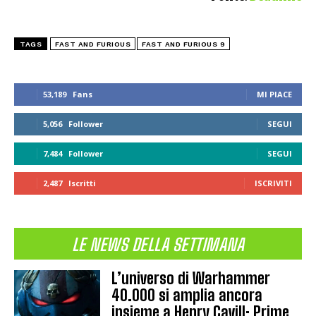
TAGS
FAST AND FURIOUS
FAST AND FURIOUS 9
53,189
Fans
MI PIACE
5,056
Follower
SEGUI
7,484
Follower
SEGUI
2,487
Iscritti
ISCRIVITI
LE NEWS DELLA SETTIMANA
L’universo di Warhammer
40.000 si amplia ancora
insieme a Henry Cavill: Prime