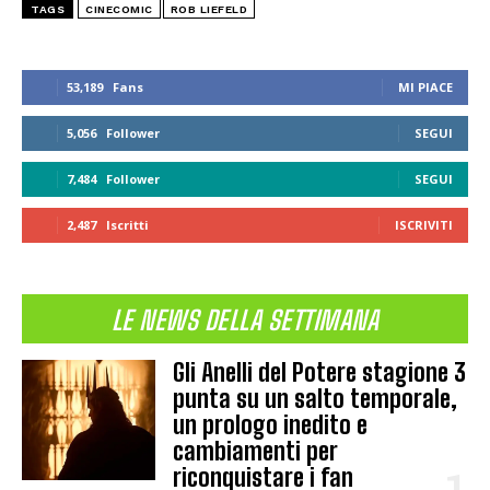
TAGS
CINECOMIC
ROB LIEFELD
53,189
Fans
MI PIACE
5,056
Follower
SEGUI
7,484
Follower
SEGUI
2,487
Iscritti
ISCRIVITI
LE NEWS DELLA SETTIMANA
Gli Anelli del Potere stagione 3
punta su un salto temporale,
un prologo inedito e
cambiamenti per
riconquistare i fan