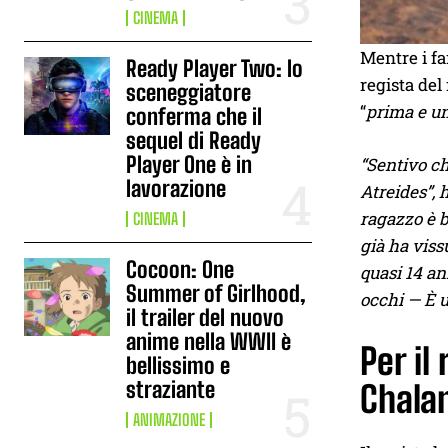
CINEMA
Mentre i fa
Ready Player Two: lo
regista del
sceneggiatore
“
prima e un
conferma che il
sequel di Ready
Player One è in
“Sentivo ch
lavorazione
Atreides”, 
ragazzo è b
CINEMA
già ha viss
Cocoon: One
quasi 14 an
Summer of Girlhood,
occhi — È u
il trailer del nuovo
anime nella WWII è
Per il
bellissimo e
straziante
Chala
ANIMAZIONE