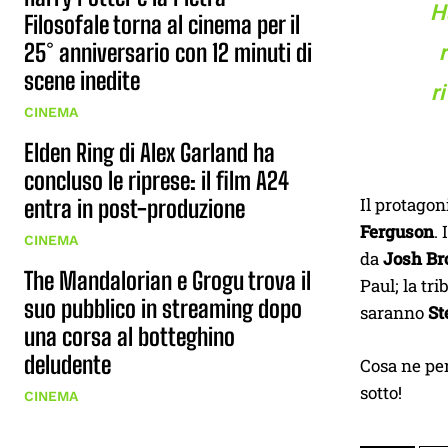
H
Filosofale torna al cinema per il
25° anniversario con 12 minuti di
scene inedite
r
CINEMA
Elden Ring di Alex Garland ha
concluso le riprese: il film A24
Il protagon
entra in post-produzione
Ferguson
.
CINEMA
da
Josh Br
The Mandalorian e Grogu trova il
Paul; la tr
suo pubblico in streaming dopo
saranno
St
una corsa al botteghino
deludente
Cosa ne pen
sotto!
CINEMA