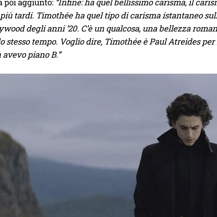
ha poi aggiunto:
“Infine: ha quel bellissimo carisma, il cari
più tardi. Timothée ha quel tipo di carisma istantaneo sul
lywood degli anni ’20. C’è un qualcosa, una bellezza romant
o stesso tempo. Voglio dire, Timothée è Paul Atreides per
 avevo piano B.”