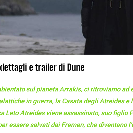
dettagli e trailer di Dune
ientato sul pianeta Arrakis, ci ritroviamo ad e
alattiche in guerra, la Casata degli Atreides e
a Leto Atreides viene assassinato, suo figlio 
per essere salvati dai Fremen, che diventano l’