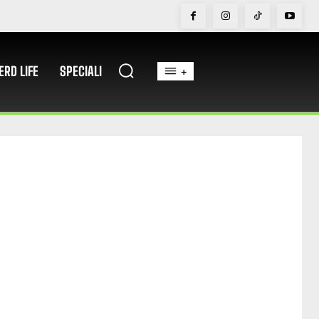
ERD LIFE
SPECIALI
+