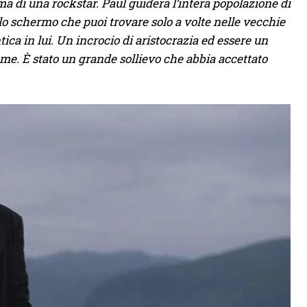
sma di una rockstar. Paul guiderà l’intera popolazione di
lo schermo che puoi trovare solo a volte nelle vecchie
ica in lui. Un incrocio di aristocrazia ed essere un
 me. È stato un grande sollievo che abbia accettato