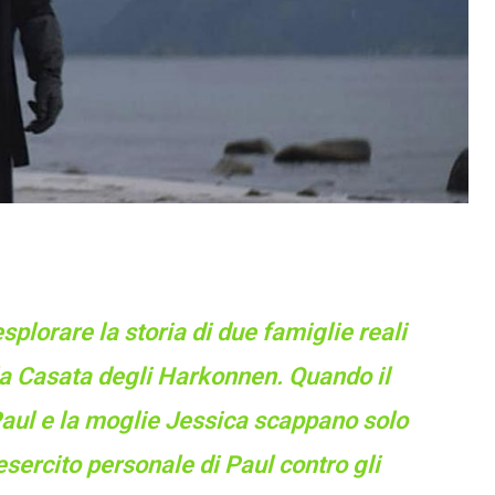
splorare la storia di due famiglie reali
 la Casata degli Harkonnen. Quando il
Paul e la moglie Jessica scappano solo
esercito personale di Paul contro gli