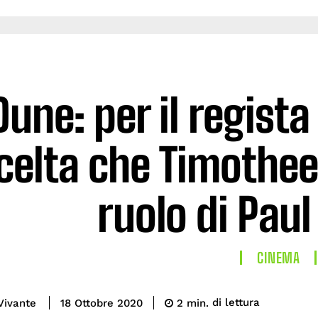
Dune: per il regista
celta che Timothee
ruolo di Paul
CINEMA
di lettura
Vivante
2
min.
18 Ottobre 2020