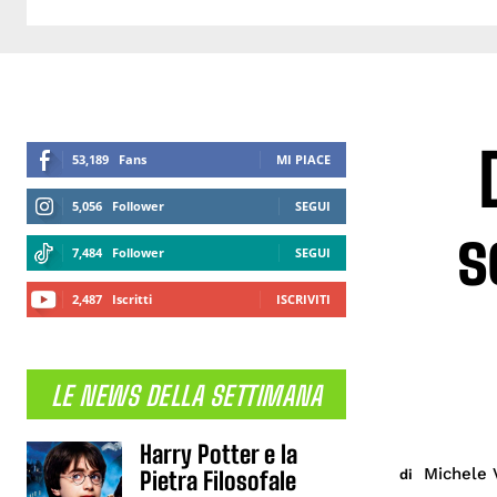
53,189
Fans
MI PIACE
5,056
Follower
SEGUI
s
7,484
Follower
SEGUI
2,487
Iscritti
ISCRIVITI
LE NEWS DELLA SETTIMANA
Harry Potter e la
Michele 
di
Pietra Filosofale