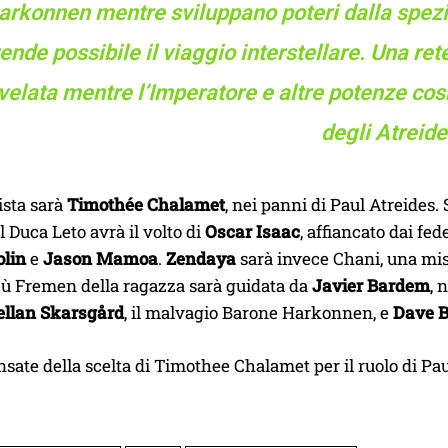
arkonnen mentre sviluppano poteri dalla spezia
rende possibile il viaggio interstellare. Una rete
ivelata mentre l’Imperatore e altre potenze cos
degli Atreide
ista sarà
Timothée Chalamet
, nei panni di Paul Atreides.
 Il Duca Leto avrà il volto di
Oscar Isaac
, affiancato dai fe
olin
e
Jason Mamoa
.
Zendaya
sarà invece Chani, una mis
ibù Fremen della ragazza sarà guidata da
Javier Bardem
, 
ellan Skarsgård
, il malvagio Barone Harkonnen, e
Dave B
sate della scelta di Timothee Chalamet per il ruolo di P