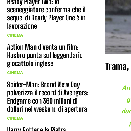
Ready Player Two: lo
sceneggiatore conferma che il
sequel di Ready Player One è in
lavorazione
CINEMA
Action Man diventa un film:
Hasbro punta sul leggendario
giocattolo inglese
Trama, 
CINEMA
Spider-Man: Brand New Day
Amb
polverizza il record di Avengers:
g
Endgame con 360 milioni di
dollari nel weekend di apertura
duc
CINEMA
Harry Potter e la Pietra