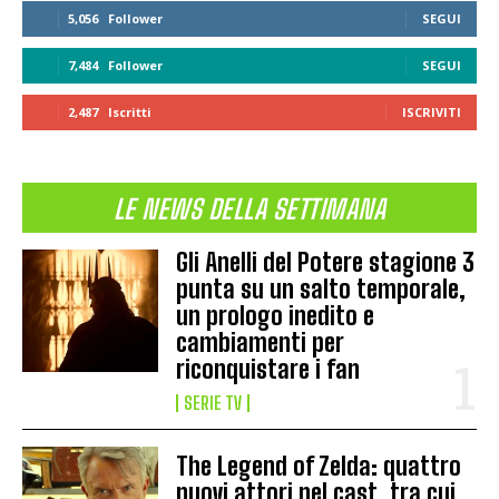
5,056
Follower
SEGUI
7,484
Follower
SEGUI
2,487
Iscritti
ISCRIVITI
LE NEWS DELLA SETTIMANA
Gli Anelli del Potere stagione 3
punta su un salto temporale,
un prologo inedito e
cambiamenti per
riconquistare i fan
SERIE TV
The Legend of Zelda: quattro
nuovi attori nel cast, tra cui