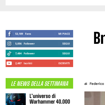
Br
53,189
Fans
MI PIACE
5,056
Follower
SEGUI
7,484
Follower
SEGUI
2,487
Iscritti
ISCRIVITI
LE NEWS DELLA SETTIMANA
Federico
di
L’universo di
Warhammer 40.000