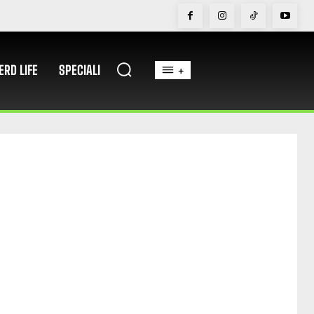
ERD LIFE
SPECIALI
+