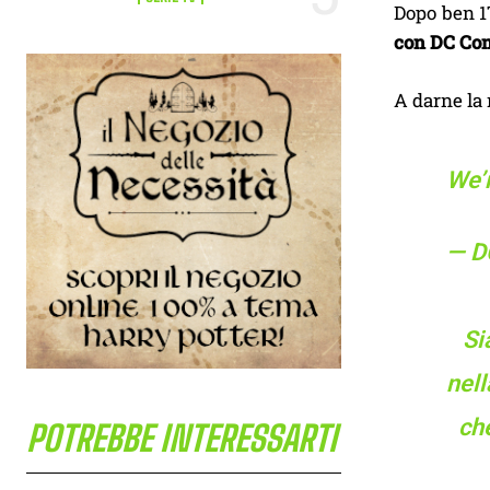
Dopo ben 17
con DC Co
A darne la 
We’r
— D
Si
nell
che
POTREBBE INTERESSARTI