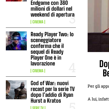
Endgame con 360
milioni di dollari nel
weekend di apertura
CINEMA
Ready Player Two: lo
sceneggiatore
conferma che il
sequel di Ready
Player One è in
Do
lavorazione
B
CINEMA
God of War: nuovi
Per gli app
recast per la serie TV
dopo l’addio di Ryan
A lui, infat
Hurst a Kratos
SERIE TV