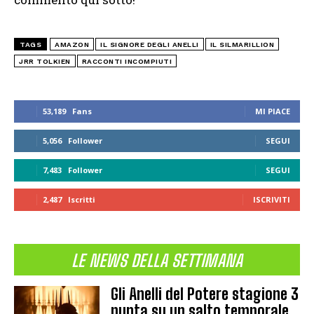
TAGS
AMAZON
IL SIGNORE DEGLI ANELLI
IL SILMARILLION
JRR TOLKIEN
RACCONTI INCOMPIUTI
53,189
Fans
MI PIACE
5,056
Follower
SEGUI
7,483
Follower
SEGUI
2,487
Iscritti
ISCRIVITI
LE NEWS DELLA SETTIMANA
Gli Anelli del Potere stagione 3
punta su un salto temporale,