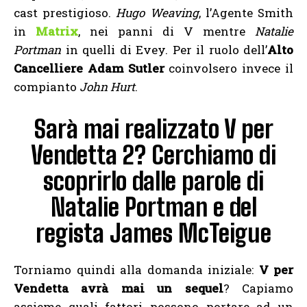
cast prestigioso.
Hugo Weaving
, l’Agente Smith
in
Matrix
, nei panni di V mentre
Natalie
Portman
in quelli di Evey. Per il ruolo dell’
Alto
Cancelliere Adam Sutler
coinvolsero invece il
compianto
John Hurt
.
Sarà mai realizzato V per
Vendetta 2? Cerchiamo di
scoprirlo dalle parole di
Natalie Portman e del
regista James McTeigue
Torniamo quindi alla domanda iniziale:
V per
Vendetta avrà mai un sequel
? Capiamo
assieme quali fattori possono portare ad un