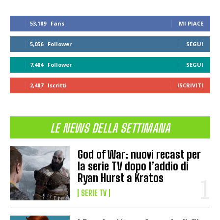
53,189
Fans
MI PIACE
5,056
Follower
SEGUI
7,484
Follower
SEGUI
2,487
Iscritti
ISCRIVITI
LE NEWS DELLA SETTIMANA
God of War: nuovi recast per
la serie TV dopo l’addio di
Ryan Hurst a Kratos
SERIE TV