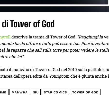
 di Tower of God
hyroll
descrive la trama di Tower of God:
“Raggiungi la vett
mondo ha da offrire e tutto può essere tuo. Puoi diventare ad
hel, la ragazza che salì sulla torre per poter vedere le stel
ltro che lei”
.
ciato il manwha di Tower of God nel 2010 sulla piattafor
rtacea dell’opera edita da
Youngcom
che è giunta anche in
IME
MANWHA
SIU
STAR COMICS
TOWER OF GOD