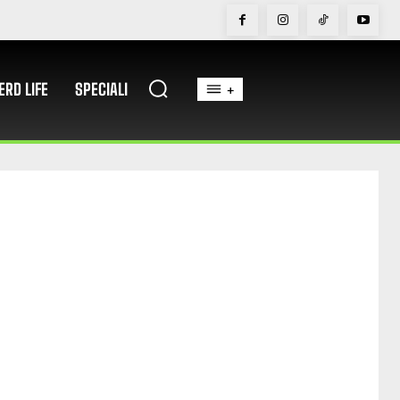
ERD LIFE
SPECIALI
+