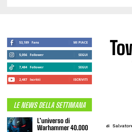
Tow
53,189
Fans
MI PIACE
5,056
Follower
SEGUI
7,484
Follower
SEGUI
2,487
Iscritti
ISCRIVITI
LE NEWS DELLA SETTIMANA
L’universo di
Salvator
di
Warhammer 40.000