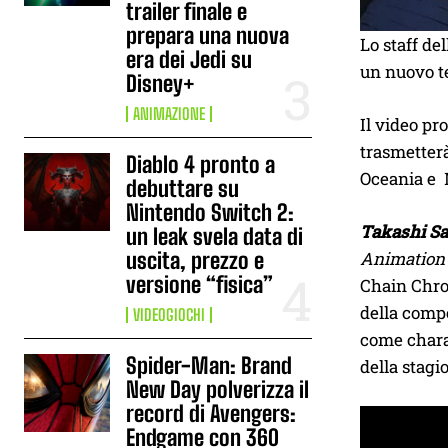
trailer finale e
prepara una nuova
Lo staff del
era dei Jedi su
un nuovo te
Disney+
ANIMAZIONE
Il video pr
trasmetter
Diablo 4 pronto a
Oceania e 
debuttare su
Nintendo Switch 2:
Takashi S
un leak svela data di
uscita, prezzo e
Animation
versione “fisica”
Chain Chron
della comp
VIDEOGIOCHI
come chara
Spider-Man: Brand
della stagi
New Day polverizza il
record di Avengers:
Endgame con 360