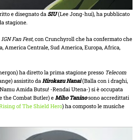
itto e disegnato da
SIU
(Lee Jong-hui), ha pubblicato
da stagione.
a
IGN Fan Fest
, con Crunchyroll che ha confermato che
, America Centrale, Sud America, Europa, Africa,
rgon) ha diretto la prima stagione presso
Telecom
nge) assistito da
Hirokazu Hanai
(Balla con i draghi,
, Namu Amida Butsu! -Rendai Utena-) si è occupata
e the Combat Butler) e
Miho Tanino
sono accredittati
Rising of The Shield Hero
) ha composto le musiche