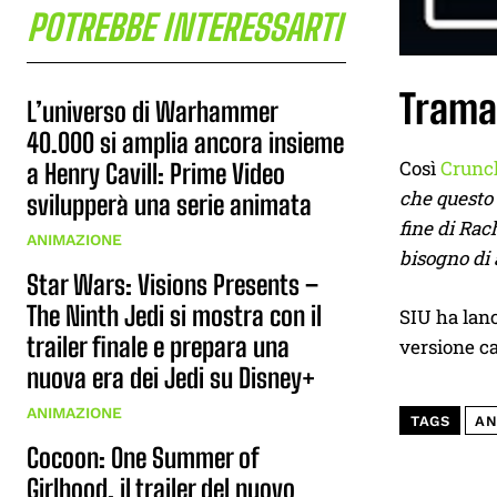
POTREBBE INTERESSARTI
Trama
L’universo di Warhammer
40.000 si amplia ancora insieme
Così
Crunc
a Henry Cavill: Prime Video
che questo 
svilupperà una serie animata
fine di Rac
ANIMAZIONE
bisogno di a
Star Wars: Visions Presents –
The Ninth Jedi si mostra con il
SIU ha lan
trailer finale e prepara una
versione ca
nuova era dei Jedi su Disney+
ANIMAZIONE
TAGS
AN
Cocoon: One Summer of
Girlhood, il trailer del nuovo