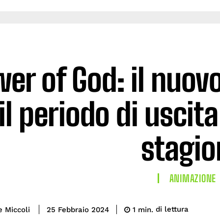
er of God: il nuov
il periodo di uscit
stagio
ANIMAZIONE
di lettura
e Miccoli
1
min.
25 Febbraio 2024