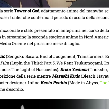
la serie
Tower of God
, adattamento anime del manwha scr
aser trailer che conferma il periodo di uscita della secon
omozionale è stato presentato in anteprima nel corso dell
à in streaming la seconda stagione anime in Nord America
Medio Oriente nel prossimo mese di luglio.
ano
(Sengoku Basara: End of Judgement, Transformers: Ene
 Film
(Lupin the Third: Part 5, We Rent Tsukumogami, Ora
icle: The Light of Haecceitas).
Erika Yoshida
(Trickster
osizione della serie mentre
Masashi Kudo
(Bleach, Hayat
cter designer. Infine
Kevin Penkin
(Made in Abyss,
The 
one d’esordio.