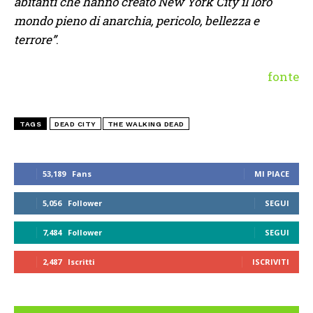
abitanti che hanno creato New York City il loro
mondo pieno di anarchia, pericolo, bellezza e
terrore”
.
fonte
TAGS
DEAD CITY
THE WALKING DEAD
53,189
Fans
MI PIACE
5,056
Follower
SEGUI
7,484
Follower
SEGUI
2,487
Iscritti
ISCRIVITI