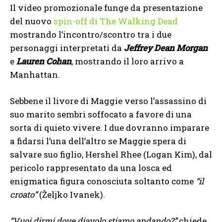
Il video promozionale funge da presentazione
del nuovo
spin-off di The Walking Dead
mostrando l’incontro/scontro tra i due
personaggi interpretati da
Jeffrey Dean Morgan
e
Lauren Cohan
, mostrando il loro arrivo a
Manhattan.
Sebbene il livore di Maggie verso l’assassino di
suo marito sembri soffocato a favore di una
sorta di quieto vivere. I due dovranno imparare
a fidarsi l’una dell’altro se Maggie spera di
salvare suo figlio, Hershel Rhee (Logan Kim), dal
pericolo rappresentato da una losca ed
enigmatica figura conosciuta soltanto come
“il
croato”
(Željko Ivanek).
“Vuoi dirmi dove diavolo stiamo andando?”
chiede