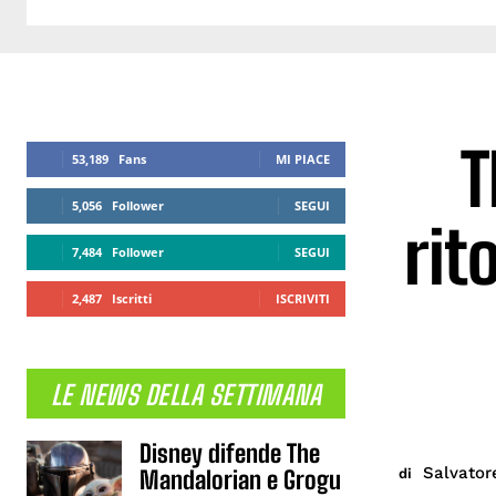
T
53,189
Fans
MI PIACE
5,056
Follower
SEGUI
rit
7,484
Follower
SEGUI
2,487
Iscritti
ISCRIVITI
LE NEWS DELLA SETTIMANA
Disney difende The
Salvator
di
Mandalorian e Grogu