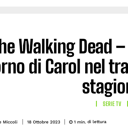
he Walking Dead – D
orno di Carol nel tr
stagio
SERIE TV
di lettura
e Miccoli
1
min.
18 Ottobre 2023