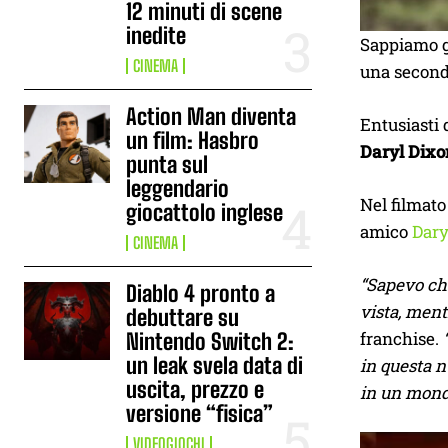
12 minuti di scene
inedite
Sappiamo 
CINEMA
una seconda
Action Man diventa
Entusiasti 
un film: Hasbro
Daryl Dixo
punta sul
leggendario
Nel filmato
giocattolo inglese
amico
Dary
CINEMA
“Sapevo che
Diablo 4 pronto a
vista, ment
debuttare su
franchise.
Nintendo Switch 2:
un leak svela data di
in questa n
uscita, prezzo e
in un mondo
versione “fisica”
VIDEOGIOCHI