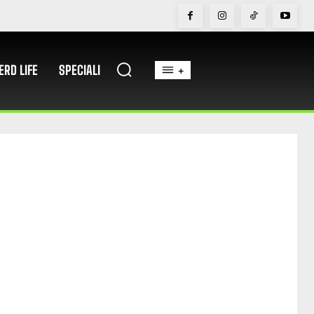
ERD LIFE
SPECIALI
+