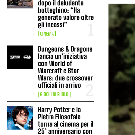
dopo il deludente
botteghino: “Ha
generato valore oltre
gli incassi”
CINEMA
Dungeons & Dragons
lancia un’iniziativa
con World of
Warcraft e Star
Wars: due crossover
ufficiali in arrivo
GIOCHI DI RUOLO
Harry Potter e la
Pietra Filosofale
torna al cinema per il
25° anniversario con