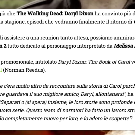
già che
The Walking Dead: Daryl Dixon
ha convinto più d
 stagione, episodi che vedranno finalmente il ritorno di
di assistere a una reunion tanto attesa, possiamo ammirare
n 2
tutto dedicato al personaggio interpretato da
Melissa
 promozionale, intitolato
Daryl Dixon: The Book of Carol
ve
l
(Norman Reedus).
 c’era molto altro da raccontare sulla storia di Carol perch
re guardava il suo migliore amico, Daryl, allontanarsi”
, ha
“Separati o (si spera) insieme, le loro storie sono profonde 
uova serie. Questo team di narratori ha fatto un lavoro st
 completamente nuovo per loro, e io adoro le scoperte”!