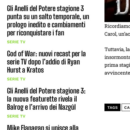
Gli Anelli del Potere stagione 3
punta su un salto temporale, un
prologo inedito e cambiamenti
Ricordiamo 
per riconquistare i fan
Carol, un’a
SERIE TV
Tuttavia, l
God of War: nuovi recast per la
insormonta
serie TV dopo l’addio di Ryan
prima stagi
Hurst a Kratos
avvincente 
SERIE TV
Gli Anelli del Potere stagione 3:
la nuova featurette rivela il
Balrog e l’arrivo dei Nazgûl
TAGS
CA
SERIE TV
Mike Flanagan si unisce alla