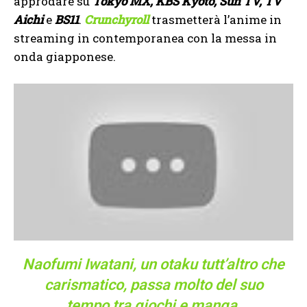
approdare su
Tokyo MX, KBS Kyoto, Sun TV, TV
Aichi
e
BS11
.
Crunchyroll
trasmetterà l’anime in
streaming in contemporanea con la messa in
onda giapponese.
Naofumi Iwatani, un otaku tutt’altro che
carismatico, passa molto del suo
tempo tra giochi e manga.