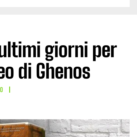
ltimi giorni per
neo di Ghenos
LO