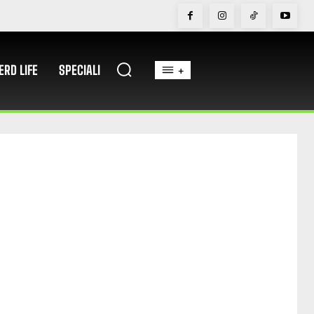
ERD LIFE
SPECIALI
+