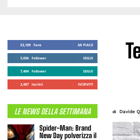
T
53,189
Fans
MI PIACE
5,056
Follower
SEGUI
7,484
Follower
SEGUI
2,487
Iscritti
ISCRIVITI
LE NEWS DELLA SETTIMANA
Davide Q
di
Spider-Man: Brand
New Day polverizza il