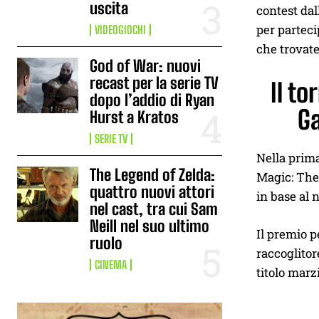
uscita
contest dall
per parteci
VIDEOGIOCHI
che trovat
God of War: nuovi
recast per la serie TV
Il t
dopo l’addio di Ryan
Ga
Hurst a Kratos
SERIE TV
Nella prima
The Legend of Zelda:
Magic: The 
quattro nuovi attori
in base al 
nel cast, tra cui Sam
Neill nel suo ultimo
Il premio p
ruolo
raccoglitor
CINEMA
titolo marz