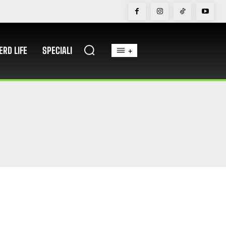
ERD LIFE
SPECIALI
+