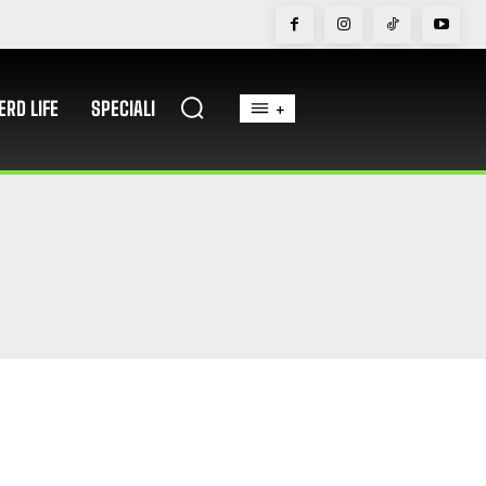
ERD LIFE
SPECIALI
+