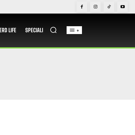
ERD LIFE
SPECIALI
+