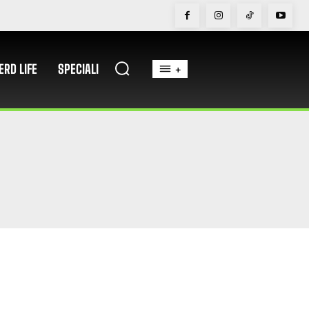
ERD LIFE
SPECIALI
+