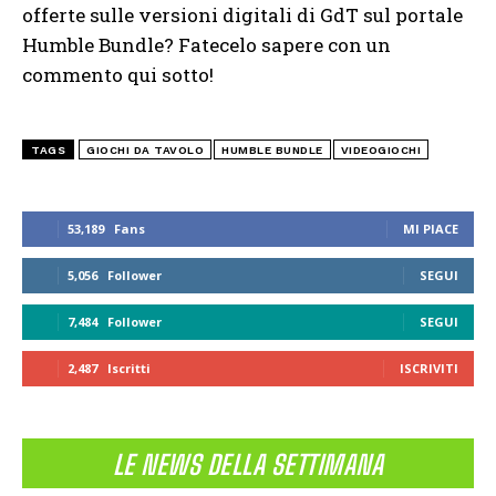
offerte sulle versioni digitali di GdT sul portale
Humble Bundle? Fatecelo sapere con un
commento qui sotto!
TAGS
GIOCHI DA TAVOLO
HUMBLE BUNDLE
VIDEOGIOCHI
53,189
Fans
MI PIACE
5,056
Follower
SEGUI
7,484
Follower
SEGUI
2,487
Iscritti
ISCRIVITI
LE NEWS DELLA SETTIMANA