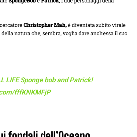
dato
SpongeBob
e
Patrick
, i due personaggi della
ricercatore
Christopher Mah,
è diventata subito virale
 della natura che, sembra, voglia dare anch’essa il suo
AL LIFE Sponge bob and Patrick!
r.com/fffKNKMFjP
ui fondali dell’Oceano