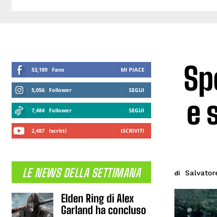
Sp
53,189
Fans
MI PIACE
5,056
Follower
SEGUI
e 
7,484
Follower
SEGUI
2,487
Iscritti
ISCRIVITI
LE NEWS DELLA SETTIMANA
Salvator
di
Elden Ring di Alex
Garland ha concluso