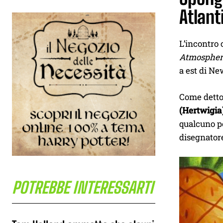
Atlant
L’incontro 
Atmospheri
a est di Ne
Come detto,
(Hertwigia
qualcuno po
disegnato
POTREBBE INTERESSARTI