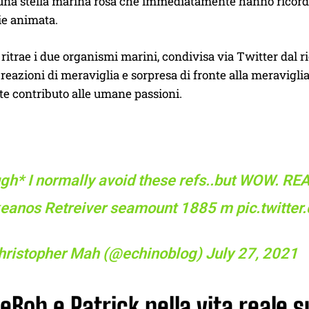
a una stella marina rosa che immediatamente hanno ricor
ie animata.
 ritrae i due organismi marini, condivisa via Twitter dal 
reazioni di meraviglia e sorpresa di fronte alla meraviglia
e contributo alle umane passioni.
ugh* I normally avoid these refs..but WOW. RE
eanos
Retreiver seamount 1885 m
pic.twitte
hristopher Mah (@echinoblog)
July 27, 2021
Bob e Patrick nella vita reale s