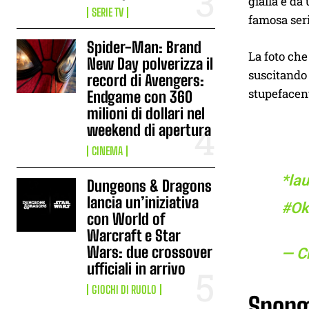
gialla e d
SERIE TV
famosa ser
Spider-Man: Brand
La foto che
New Day polverizza il
suscitando 
record di Avengers:
stupefacent
Endgame con 360
milioni di dollari nel
weekend di apertura
CINEMA
*la
Dungeons & Dragons
lancia un’iniziativa
#Ok
con World of
Warcraft e Star
Wars: due crossover
— C
ufficiali in arrivo
GIOCHI DI RUOLO
Sponge