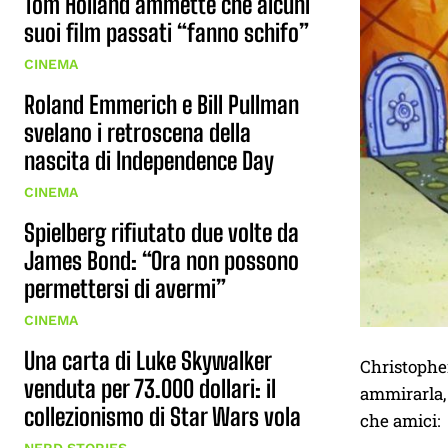
Tom Holland ammette che alcuni
suoi film passati “fanno schifo”
CINEMA
Roland Emmerich e Bill Pullman
svelano i retroscena della
nascita di Independence Day
CINEMA
Spielberg rifiutato due volte da
James Bond: “Ora non possono
permettersi di avermi”
CINEMA
Una carta di Luke Skywalker
Christopher
venduta per 73.000 dollari: il
ammirarla, 
collezionismo di Star Wars vola
che amici: