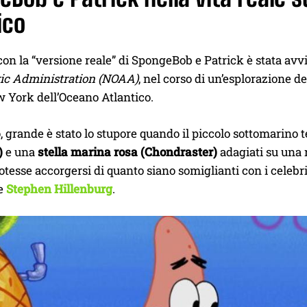
ico
con la “versione reale” di SpongeBob e Patrick è stata avvi
c Administration (NOAA)
, nel corso di un’esplorazione d
w York dell’Oceano Atlantico.
 grande è stato lo stupore quando il piccolo sottomarino 
)
e una
stella marina rosa (Chondraster)
adagiati su una 
tesse accorgersi di quanto siano somiglianti con i celebr
re
Stephen Hillenburg
.