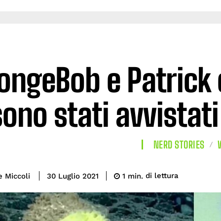
ongeBob e Patrick 
sono stati avvistat
NERD STORIES
di lettura
e Miccoli
1
min.
30 Luglio 2021