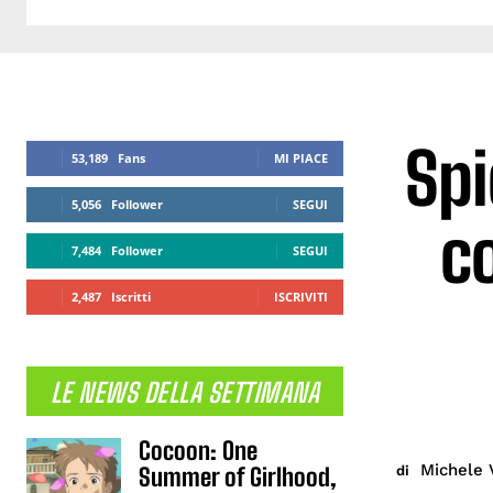
Spi
53,189
Fans
MI PIACE
5,056
Follower
SEGUI
c
7,484
Follower
SEGUI
2,487
Iscritti
ISCRIVITI
LE NEWS DELLA SETTIMANA
Cocoon: One
Michele 
di
Summer of Girlhood,