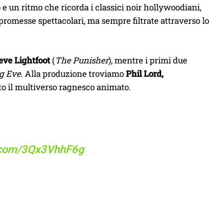
o e un ritmo che ricorda i classici noir hollywoodiani,
messe spettacolari, ma sempre filtrate attraverso lo
eve Lightfoot
(
The Punisher
), mentre i primi due
ng Eve
. Alla produzione troviamo
Phil Lord,
ato il multiverso ragnesco animato.
r.com/3Qx3VhhF6g