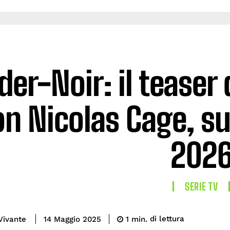
der-Noir: il teaser
on Nicolas Cage, su
202
SERIE TV
di lettura
Vivante
1
min.
14 Maggio 2025