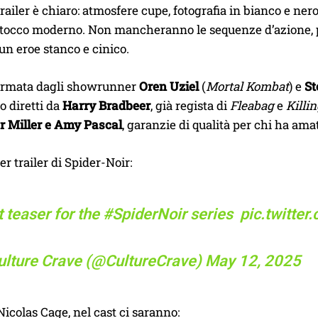
 trailer è chiaro: atmosfere cupe, fotografia in bianco e ner
tocco moderno. Non mancheranno le sequenze d’azione, pro
un eroe stanco e cinico.
 firmata dagli showrunner
Oren Uziel
(
Mortal Kombat
) e
St
o diretti da
Harry Bradbeer
, già regista di
Fleabag
e
Killi
r Miller e Amy Pascal
, garanzie di qualità per chi ha am
er trailer di Spider-Noir:
t teaser for the
#SpiderNoir
series ️
pic.twitte
ulture Crave (@CultureCrave)
May 12, 2025
icolas Cage, nel cast ci saranno: