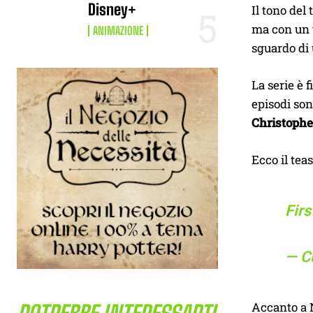
Disney+
Il tono del
ma con un 
ANIMAZIONE
sguardo di 
La serie è
episodi son
Christophe
Ecco il teas
Firs
— C
Accanto a N