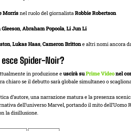
 Morris
nel ruolo del giornalista
Robbie Robertson
 Gleeson
,
Abraham Popoola
,
Li Jun Li
ston
,
Lukas Haas
,
Cameron Britton
e altri nomi ancora 
 esce Spider-Noir?
attualmente in produzione e
uscirà su
Prime Video
nel cor
a chiaro se il debutto sarà globale simultaneo o scaglionat
tica d’autore, una narrazione matura e la presenza scenic
ernativa dell’universo Marvel, portando il mito dell’Uomo 
n la disillusione.