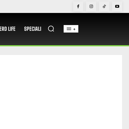
ERD LIFE
SPECIALI
+