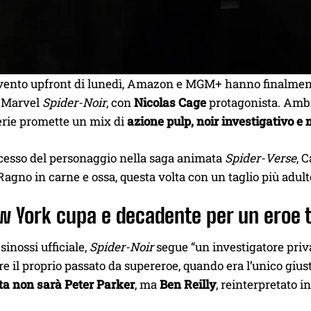
evento upfront di lunedì, Amazon e MGM+ hanno finalment
n Marvel
Spider-Noir
, con
Nicolas Cage
protagonista. Ambi
serie promette un mix di
azione pulp, noir investigativo e 
ccesso del personaggio nella saga animata
Spider-Verse
, 
agno in carne e ossa, questa volta con un taglio più adulto
w York cupa e decadente per un eroe 
sinossi ufficiale,
Spider-Noir
segue “un investigatore priva
re il proprio passato da supereroe, quando era l’unico gius
ta non sarà Peter Parker
, ma
Ben Reilly
, reinterpretato i