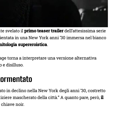
e svelato il
primo teaser trailer
dell’attesissima serie
entata in una New York anni ’30 immersa nel bianco
mitologia supereroistica
.
Cage torna a interpretare una versione alternativa
 e disilluso.
tormentato
to in declino nella New York degli anni ’30, costretto
tiziere mascherato della città.” A quanto pare, però,
il
n chiave noir.