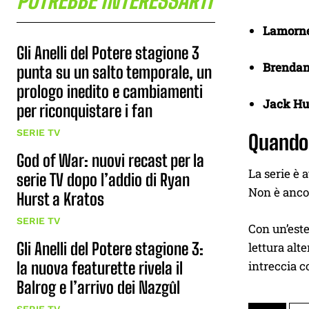
POTREBBE INTERESSARTI
Lamorne
Gli Anelli del Potere stagione 3
Brendan
punta su un salto temporale, un
prologo inedito e cambiamenti
Jack Hu
per riconquistare i fan
SERIE TV
Quando
God of War: nuovi recast per la
La serie è 
serie TV dopo l’addio di Ryan
Non è ancor
Hurst a Kratos
SERIE TV
Con un’este
Gli Anelli del Potere stagione 3:
lettura alt
intreccia co
la nuova featurette rivela il
Balrog e l’arrivo dei Nazgûl