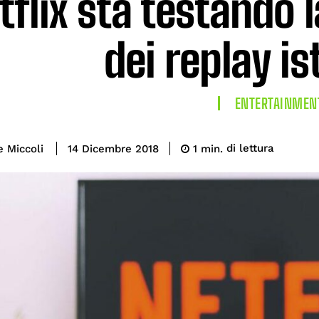
tflix sta testando 
dei replay i
ENTERTAINMEN
di lettura
e Miccoli
1
min.
14 Dicembre 2018