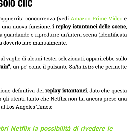
olo clic
 agguerrita concorrenza (vedi
Amazon Prime Video
e
do una nuova funzione:
i replay istantanei delle scene
,
a guardando e riprodurre un’intera scena (identificata
za doverlo fare manualmente.
l vaglio di alcuni tester selezionati, apparirebbe sullo
gain”,
un po’ come il pulsante S
alta Intro
che permette
zione definitiva dei
replay istantanei
, dato che questa
r gli utenti, tanto che Netflix non ha ancora preso una
 al Los Angeles Times:
 Netflix la possibilità di rivedere le