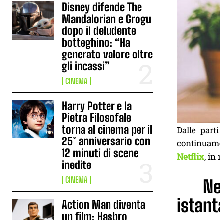
Disney difende The
Mandalorian e Grogu
dopo il deludente
botteghino: “Ha
generato valore oltre
gli incassi”
CINEMA
Harry Potter e la
Pietra Filosofale
torna al cinema per il
Dalle part
25° anniversario con
continuamen
12 minuti di scene
Netflix
, in
inedite
CINEMA
Ne
istant
Action Man diventa
un film: Hasbro