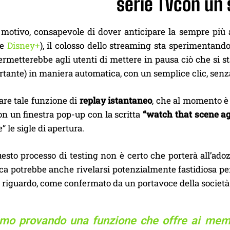
serie TVcon un s
 motivo, consapevole di dover anticipare la sempre più
te
Disney+
), il colosso dello streaming sta sperimentan
rmetterebbe agli utenti di mettere in pausa ciò che si st
tante) in maniera automatica, con un semplice clic, sen
are tale funzione di
replay istantaneo
, che al momento è a
n un finestra pop-up con la scritta
“watch that scene a
” le sigle di apertura.
esto processo di testing non è certo che porterà all’ado
ica potrebbe anche rivelarsi potenzialmente fastidiosa pe
 riguardo, come confermato da un portavoce della società
amo provando una funzione che offre ai membri