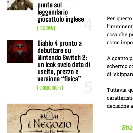
punta sul
leggendario
Per questo
giocattolo inglese
l’imminen
CINEMA
cosa che pe
come impor
Diablo 4 pronto a
debuttare su
Nintendo Switch 2:
A quanto p
un leak svela data di
schermo co
uscita, prezzo e
di “skippare
versione “fisica”
VIDEOGIOCHI
Tuttavia qu
caratterist
decisione a
Sti