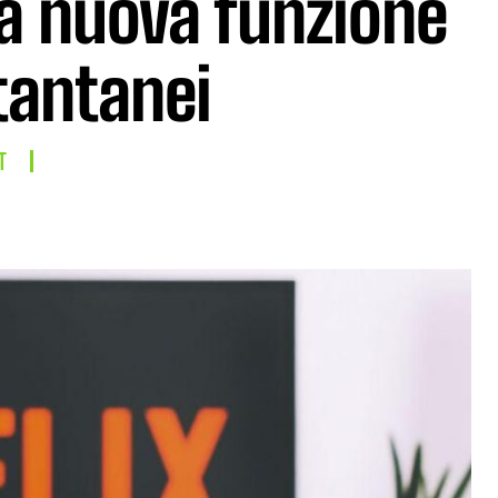
la nuova funzione
stantanei
T