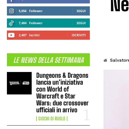
Ne
5,056
Follower
SEGUI
7,484
Follower
SEGUI
2,487
Iscritti
ISCRIVITI
LE NEWS DELLA SETTIMANA
Salvator
di
Dungeons & Dragons
lancia un’iniziativa
con World of
Warcraft e Star
Wars: due crossover
ufficiali in arrivo
GIOCHI DI RUOLO