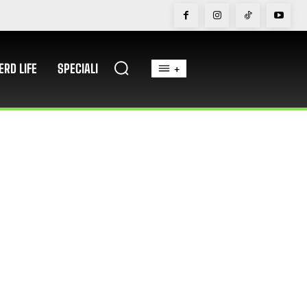
ERD LIFE
SPECIALI
+