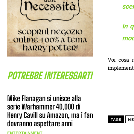
scen
In 
modo
Voi cosa n
implementa
POTREBBE INTERESSARTI
Mike Flanagan si unisce alla
serie Warhammer 40,000 di
Henry Cavill su Amazon, ma i fan
TAGS
NE
dovranno aspettare anni
ENTERTAINMENT