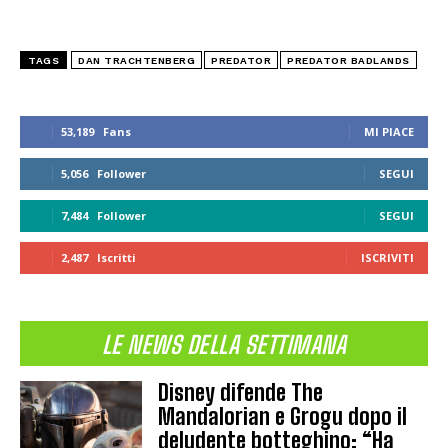
TAGS
DAN TRACHTENBERG
PREDATOR
PREDATOR BADLANDS
53,189
Fans
MI PIACE
5,056
Follower
SEGUI
7,484
Follower
SEGUI
2,487
Iscritti
ISCRIVITI
LE NEWS DELLA SETTIMANA
Disney difende The
Mandalorian e Grogu dopo il
deludente botteghino: “Ha