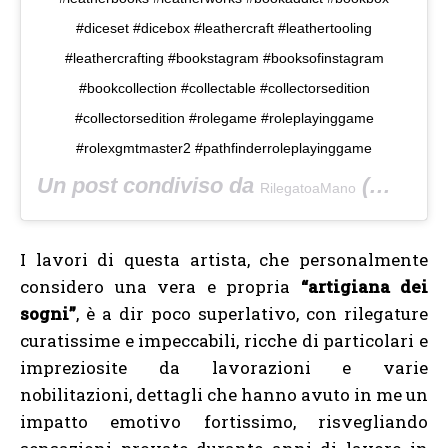
#diceset #dicebox #leathercraft #leathertooling
#leathercrafting #bookstagram #booksofinstagram
#bookcollection #collectable #collectorsedition
#collectorsedition #rolegame #roleplayinggame
#rolexgmtmaster2 #pathfinderroleplayinggame
Un post condiviso da
(@rilegatoamano) in data:
RilegatoaMano
I lavori di questa artista, che personalmente
considero una vera e propria
“artigiana dei
sogni”
, è a dir poco superlativo, con rilegature
curatissime e impeccabili, ricche di particolari e
impreziosite da lavorazioni e varie
nobilitazioni, dettagli che hanno avuto in me un
impatto emotivo fortissimo, risvegliando