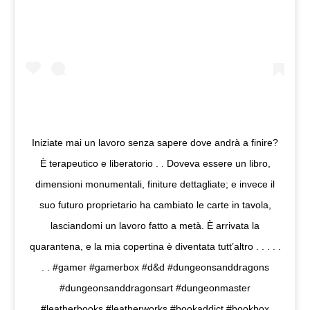
Iniziate mai un lavoro senza sapere dove andrà a finire?
È terapeutico e liberatorio . . Doveva essere un libro,
dimensioni monumentali, finiture dettagliate; e invece il
suo futuro proprietario ha cambiato le carte in tavola,
lasciandomi un lavoro fatto a metà. È arrivata la
quarantena, e la mia copertina è diventata tutt’altro . . . . .
. . #gamer #gamerbox #d&d #dungeonsanddragons
#dungeonsanddragonsart #dungeonmaster
#leatherbooks #leatherworks #bookaddict #bookbox