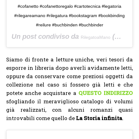
#cofanetto #cofanettoregalo #cartotecnica #legatoria
#rilegareamano #rilegatura #bookstagram #bookbinding
#reilure #buchbinden #buchbinder
Un post condiviso da
(@rilegatoamano) in data:
RilegatoaMano
Siamo di fronte a letture uniche, veri tesori da
esporre in libreria dopo averli avidamente letti,
oppure da conservare come preziosi oggetti da
collezione nel caso si fossero già letti e che
potete anche acquistare a
QUESTO INDIRIZZO
sfogliando il meraviglioso catalogo di volumi
già realizzati, con alcuni romanzi quasi
introvabili come quello de
La Storia infinita
.