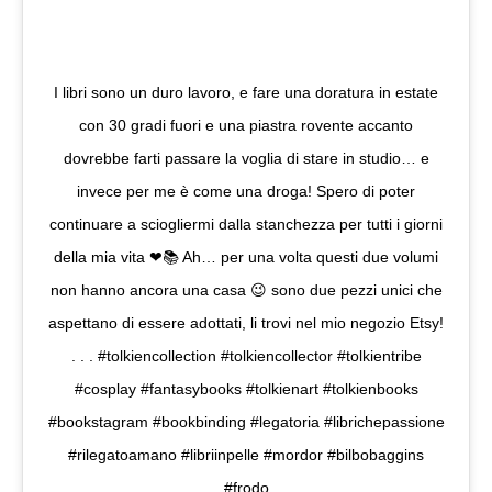
I libri sono un duro lavoro, e fare una doratura in estate
con 30 gradi fuori e una piastra rovente accanto
dovrebbe farti passare la voglia di stare in studio… e
invece per me è come una droga! Spero di poter
continuare a sciogliermi dalla stanchezza per tutti i giorni
della mia vita ❤📚 Ah… per una volta questi due volumi
non hanno ancora una casa 😉 sono due pezzi unici che
aspettano di essere adottati, li trovi nel mio negozio Etsy!
. . . #tolkiencollection #tolkiencollector #tolkientribe
#cosplay #fantasybooks #tolkienart #tolkienbooks
#bookstagram #bookbinding #legatoria #librichepassione
#rilegatoamano #libriinpelle #mordor #bilbobaggins
#frodo