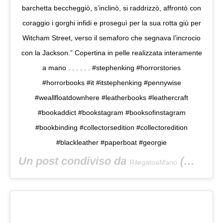
barchetta beccheggiò, s’inclinò, si raddrizzò, affrontò con
coraggio i gorghi infidi e proseguì per la sua rotta giù per
Witcham Street, verso il semaforo che segnava l’incrocio
con la Jackson.” Copertina in pelle realizzata interamente
a mano . . . . . . #stephenking #horrorstories
#horrorbooks #it #itstephenking #pennywise
#weallfloatdownhere #leatherbooks #leathercraft
#bookaddict #bookstagram #booksofinstagram
#bookbinding #collectorsedition #collectoredition
#blackleather #paperboat #georgie
Un post condiviso da
(@rilegatoamano) in data:
RilegatoaMano