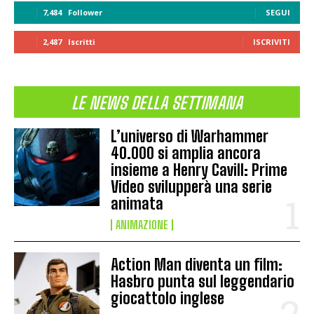
7,484
Follower
SEGUI
2,487
Iscritti
ISCRIVITI
LE NEWS DELLA SETTIMANA
L’universo di Warhammer
40.000 si amplia ancora
insieme a Henry Cavill: Prime
Video svilupperà una serie
animata
ANIMAZIONE
Action Man diventa un film:
Hasbro punta sul leggendario
giocattolo inglese