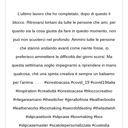
L’ultimo lavoro che ho completato, dopo di questo il
blocco. Ritrovarsi lontani da tutte le persone che ami, per
quanto sia la cosa giusta da fare in questo momento, non
può non scuoterci nel profondo. Ammiro tutte le persone
che stanno andando avanti come niente fosse, io
preferisco ammettere le difficoltà dei giorni scorsi. Ma
questa settimana voglio impegnarmi a riprendere in mano
qualcosa, chè una spinta creativa è sempre un balsamo
per l’anima. . . . . #iorestoacasa #covid_19 #covid19italia
#inspiration #creatività #iorestoacasa #bloccocreativo
#rilegareamano #thewitcher #geraltofrivia #leatherbooks
#leatherworks #boxmaking #swordofdestiny #thelastwish
#slipcasebook #slipcase #boxmaking #box
#slipcasemaster #scatolepersonalizzate #custodia