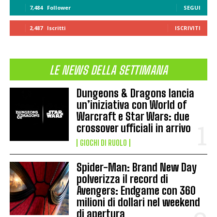
7,484
Follower
SEGUI
2,487
Iscritti
ISCRIVITI
LE NEWS DELLA SETTIMANA
Dungeons & Dragons lancia
un’iniziativa con World of
Warcraft e Star Wars: due
crossover ufficiali in arrivo
GIOCHI DI RUOLO
Spider-Man: Brand New Day
polverizza il record di
Avengers: Endgame con 360
milioni di dollari nel weekend
di apertura