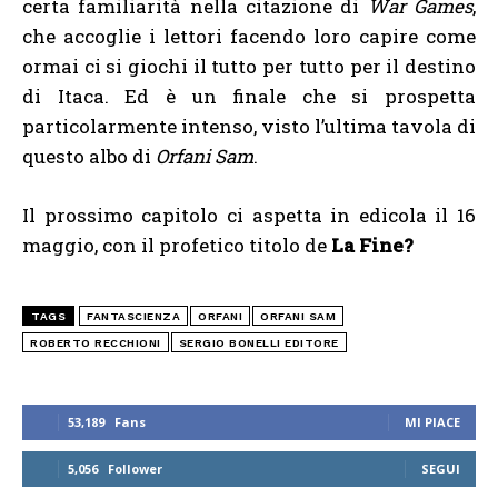
certa familiarità nella citazione di
War Games
,
che accoglie i lettori facendo loro capire come
ormai ci si giochi il tutto per tutto per il destino
di Itaca. Ed è un finale che si prospetta
particolarmente intenso, visto l’ultima tavola di
questo albo di
Orfani Sam
.
Il prossimo capitolo ci aspetta in edicola il 16
maggio, con il profetico titolo de
La Fine?
TAGS
FANTASCIENZA
ORFANI
ORFANI SAM
ROBERTO RECCHIONI
SERGIO BONELLI EDITORE
53,189
Fans
MI PIACE
5,056
Follower
SEGUI