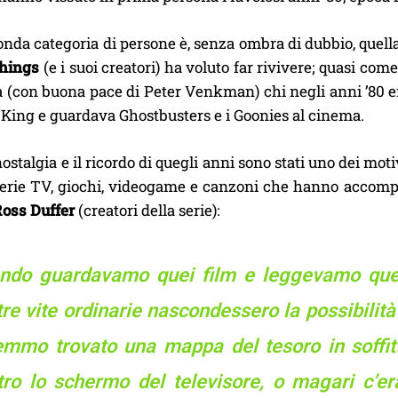
nda categoria di persone è, senza ombra di dubbio, quell
Things
(e i suoi creatori) ha voluto far rivivere; quasi co
a (con buona pace di Peter Venkman) chi negli anni ’80 er
 King e guardava Ghostbusters e i Goonies al cinema.
nostalgia e il ricordo di quegli anni sono stati uno dei mo
, serie TV, giochi, videogame e canzoni che hanno accomp
Ross Duffer
(creatori della serie):
ndo guardavamo quei film e leggevamo quei 
re vite ordinarie nascondessero la possibilit
emmo trovato una mappa del tesoro in soffitt
tro lo schermo del televisore, o magari c’e