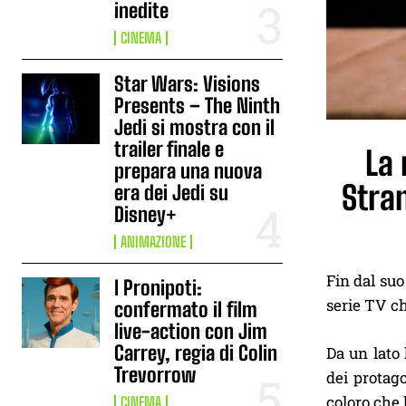
inedite
CINEMA
Star Wars: Visions
Presents – The Ninth
Jedi si mostra con il
trailer finale e
La 
prepara una nuova
Stran
era dei Jedi su
Disney+
ANIMAZIONE
Fin dal su
I Pronipoti:
serie TV ch
confermato il film
live-action con Jim
Carrey, regia di Colin
Da un lato
Trevorrow
dei protago
coloro che 
CINEMA