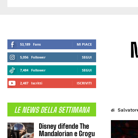
M
53,189
Fans
MI PIACE
5,056
Follower
SEGUI
7,484
Follower
SEGUI
2,487
Iscritti
ISCRIVITI
LE NEWS DELLA SETTIMANA
Salvator
di
Disney difende The
Mandalorian e Grogu