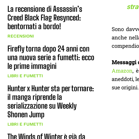
stra
La recensione di Assassin’s
Creed Black Flag Resynced:
bentornati a bordo!
Sono davve
RECENSIONI
anche nel
compendio, 
Firefly torna dopo 24 anni con
una nuova serie a fumetti: ecco
Messaggi d
le prime immagini
Amazon
, 
LIBRI E FUMETTI
aneddoti, le
sue origini.
Hunter x Hunter sta per tornare:
il manga riprende la
serializzazione su Weekly
Shonen Jump
LIBRI E FUMETTI
The Winds of Winter è già da