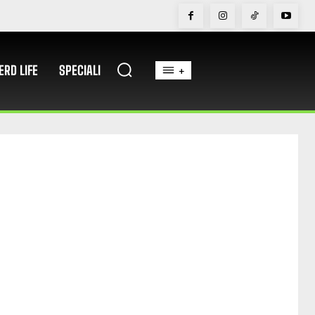
ERD LIFE
SPECIALI
+