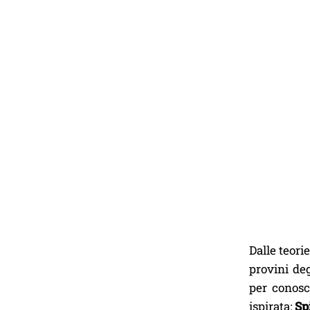
Dalle teori
provini deg
per conosc
ispirata:
Sp