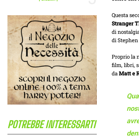
Questa seco
Stranger 
di nostalgi
di Stephen
Proprio la 
film, libri
da
Matt e 
Qua
nost
avr
POTREBBE INTERESSARTI
den