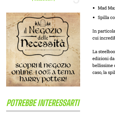
Mad Max:
Spilla c
In particol
cui incredi
La steelbo
edizioni da
bellissime 
caso, la spi
POTREBBE INTERESSARTI