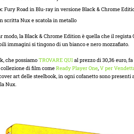
 Fury Road in Blu-ray in versione Black & Chrome Editi
on scritta Nux e scatola in metallo
ar modo, la Black & Chrome Edition è quella che il regista G
bili immagini si tingono di un bianco e nero mozzafiato.
ok, che possiamo
TROVARE QUI
al prezzo di 30,36 euro, f
 collezione di film come
Ready Player One
,
V per Vendett
cover art delle steelbook, in ogni cofanetto sono presenti
lla Nux.