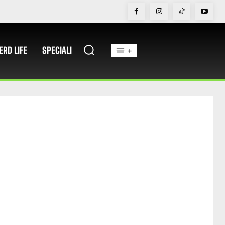
ERD LIFE
SPECIALI
+