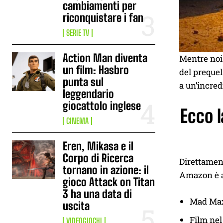
cambiamenti per
riconquistare i fan
SERIE TV
Action Man diventa
Mentre noi 
un film: Hasbro
del prequel
punta sul
a un’incred
leggendario
giocattolo inglese
Ecco l
CINEMA
Eren, Mikasa e il
Corpo di Ricerca
Direttamen
tornano in azione: il
Amazon è ar
gioco Attack on Titan
3 ha una data di
Mad Max
uscita
Film nel
VIDEOGIOCHI