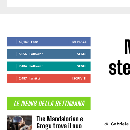
53,189
Fans
MI PIACE
5,056
Follower
SEGUI
ste
7,484
Follower
SEGUI
2,487
Iscritti
ISCRIVITI
LE NEWS DELLA SETTIMANA
The Mandalorian e
Gabriele 
di
Grogu trova il suo