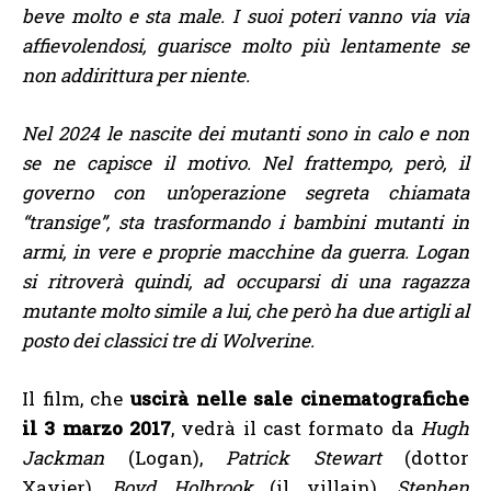
beve molto e sta male. I suoi poteri vanno via via
affievolendosi, guarisce molto più lentamente se
non addirittura per niente.
Nel 2024 le nascite dei mutanti sono in calo e non
se ne capisce il motivo. Nel frattempo, però, il
governo con un’operazione segreta chiamata
“transige”, sta trasformando i bambini mutanti in
armi, in vere e proprie macchine da guerra. Logan
si ritroverà quindi, ad occuparsi di una ragazza
mutante molto simile a lui, che però ha due artigli al
posto dei classici tre di Wolverine.
Il film, che
uscirà nelle sale cinematografiche
il 3 marzo 2017
, vedrà il cast formato da
Hugh
Jackman
(Logan),
Patrick Stewart
(dottor
Xavier),
Boyd Holbrook
(il villain),
Stephen