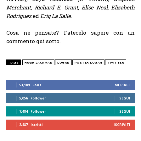
Merchant
,
Richard E. Grant
,
Elise Neal, Elizabeth
Rodriguez
ed
Eriq La Salle
.
Cosa ne pensate? Fatecelo sapere con un
commento qui sotto.
TAGS
HUGH JACKMAN
LOGAN
POSTER LOGAN
TWITTER
53,189
Fans
MI PIACE
5,056
Follower
SEGUI
7,484
Follower
SEGUI
2,487
Iscritti
ISCRIVITI