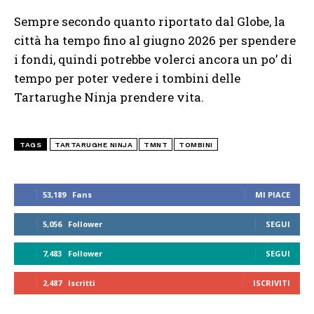
Sempre secondo quanto riportato dal Globe, la
città ha tempo fino al giugno 2026 per spendere
i fondi, quindi potrebbe volerci ancora un po’ di
tempo per poter vedere i tombini delle
Tartarughe Ninja prendere vita.
TAGS
TARTARUGHE NINJA
TMNT
TOMBINI
53,189
Fans
MI PIACE
5,056
Follower
SEGUI
7,483
Follower
SEGUI
2,487
Iscritti
ISCRIVITI