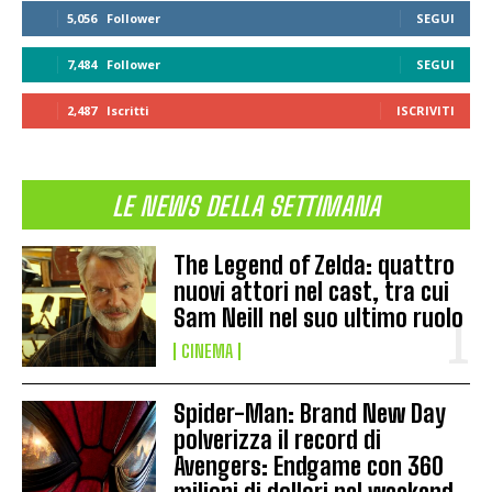
5,056
Follower
SEGUI
7,484
Follower
SEGUI
2,487
Iscritti
ISCRIVITI
LE NEWS DELLA SETTIMANA
The Legend of Zelda: quattro
nuovi attori nel cast, tra cui
Sam Neill nel suo ultimo ruolo
CINEMA
Spider-Man: Brand New Day
polverizza il record di
Avengers: Endgame con 360