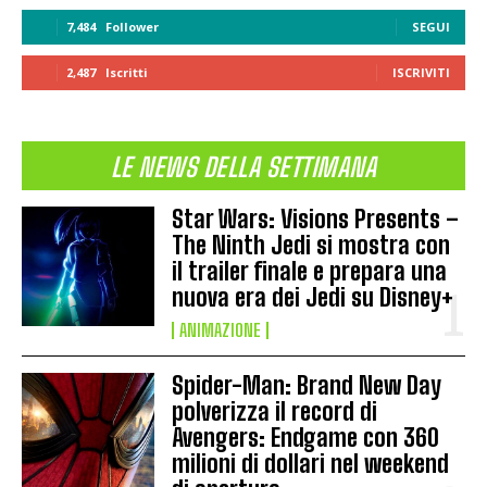
7,484
Follower
SEGUI
2,487
Iscritti
ISCRIVITI
LE NEWS DELLA SETTIMANA
Star Wars: Visions Presents –
The Ninth Jedi si mostra con
il trailer finale e prepara una
nuova era dei Jedi su Disney+
ANIMAZIONE
Spider-Man: Brand New Day
polverizza il record di
Avengers: Endgame con 360
milioni di dollari nel weekend