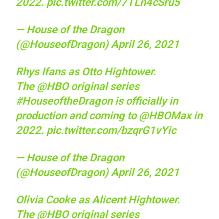
2022.
pic.twitter.com/7TLn4cSru5
— House of the Dragon
(@HouseofDragon)
April 26, 2021
Rhys Ifans as Otto Hightower.
The
@HBO
original series
#HouseoftheDragon
is officially in
production and coming to
@HBOMax
in
2022.
pic.twitter.com/bzqrG1vYic
— House of the Dragon
(@HouseofDragon)
April 26, 2021
Olivia Cooke as Alicent Hightower.
The
@HBO
original series