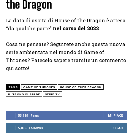
the Dragon
La data di uscita di House of the Dragon è attesa
“da qualche parte”
nel corso del 2022
.
Cosa ne pensate? Seguirete anche questa nuova
serie ambientata nel mondo di Game of
Thrones? Fatecelo sapere tramite un commento
qui sotto!
TAGS
GAME OF THRONES
HOUSE OF THER DRAGON
IL TRONO DI SPADE
SERIE TV
53,189
Fans
MI PIACE
5,056
Follower
SEGUI