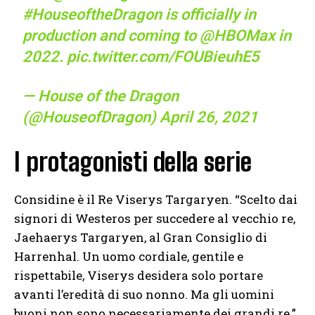
#HouseoftheDragon
is officially in
production and coming to
@HBOMax
in
2022.
pic.twitter.com/FOUBieuhE5
— House of the Dragon
(@HouseofDragon)
April 26, 2021
I protagonisti della serie
Considine è il Re Viserys Targaryen. “Scelto dai
signori di Westeros per succedere al vecchio re,
Jaehaerys Targaryen, al Gran Consiglio di
Harrenhal. Un uomo cordiale, gentile e
rispettabile, Viserys desidera solo portare
avanti l’eredità di suo nonno. Ma gli uomini
buoni non sono necessariamente dei grandi re.”