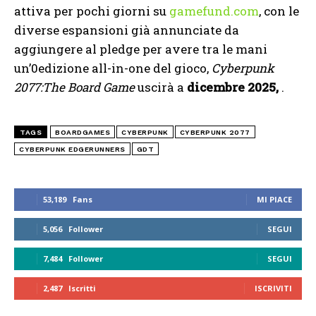
attiva per pochi giorni su
gamefund.com
, con le
diverse espansioni già annunciate da
aggiungere al pledge per avere tra le mani
un’0edizione all-in-one del gioco,
Cyberpunk
2077:The Board Game
uscirà a
dicembre 2025,
.
TAGS
BOARDGAMES
CYBERPUNK
CYBERPUNK 2077
CYBERPUNK EDGERUNNERS
GDT
53,189
Fans
MI PIACE
5,056
Follower
SEGUI
7,484
Follower
SEGUI
2,487
Iscritti
ISCRIVITI