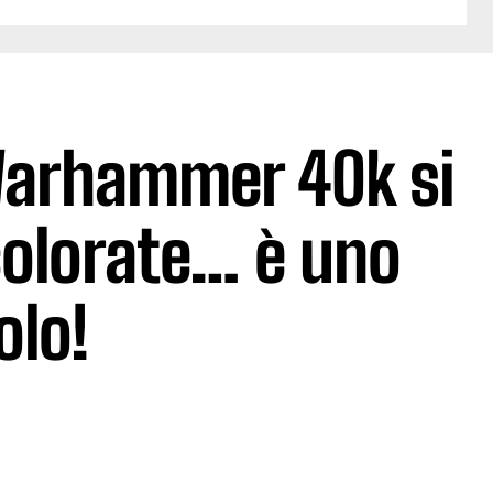
Warhammer 40k si
colorate… è uno
olo!