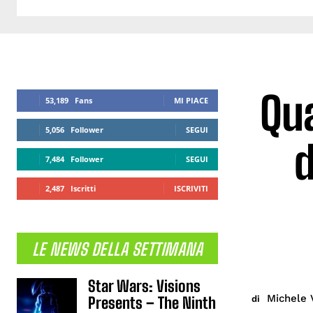
Qu
53,189
Fans
MI PIACE
5,056
Follower
SEGUI
d
7,484
Follower
SEGUI
2,487
Iscritti
ISCRIVITI
LE NEWS DELLA SETTIMANA
Star Wars: Visions
Michele 
di
Presents – The Ninth