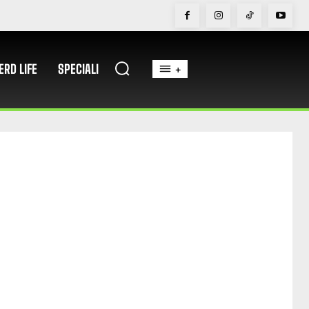
ERD LIFE
SPECIALI
+