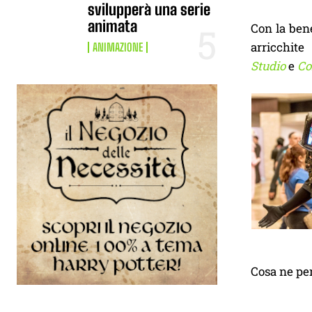
svilupperà una serie
animata
Con la bene
arricchite
ANIMAZIONE
Studio
e
Co
Cosa ne pe