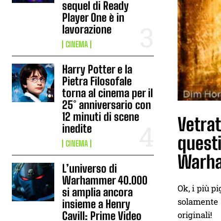
sequel di Ready
Player One è in
lavorazione
CINEMA
Harry Potter e la
Pietra Filosofale
torna al cinema per il
25° anniversario con
12 minuti di scene
Vetrat
inedite
quest
CINEMA
Warh
L’universo di
Warhammer 40.000
Ok, i più p
si amplia ancora
solamente
insieme a Henry
Cavill: Prime Video
originali!