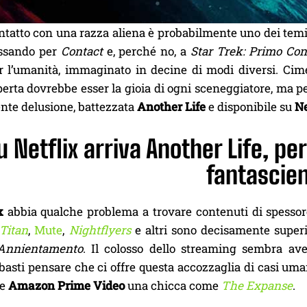
ntatto con una razza aliena è probabilmente uno dei temi
assando per
Contact
e, perché no, a
Star Trek: Primo Cont
r l’umanità, immaginato in decine di modi diversi. Cime
erta dovrebbe esser la gioia di ogni sceneggiatore, ma p
nte delusione, battezzata
Another Life
e disponibile su
Ne
u Netflix arriva Another Life, p
fantascie
x
abbia qualche problema a trovare contenuti di spessor
Titan
,
Mute
,
Nightflyers
e altri sono decisamente super
Annientamento
. Il colosso dello streaming sembra ave
 basti pensare che ci offre questa accozzaglia di casi uma
te
Amazon Prime Video
una chicca come
The Expanse
.