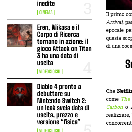
inedite
CINEMA
Il primo co
Arrival
, p
Eren, Mikasa e il
epocale pe
Corpo di Ricerca
questa scop
tornano in azione: il
di una coce
gioco Attack on Titan
3 ha una data di
S
uscita
VIDEOGIOCHI
Diablo 4 pronto a
Che
Netfli
debuttare su
come
The 
Nintendo Switch 2:
Carbon
o
un leak svela data di
uscita, prezzo e
realizzare,
versione “fisica”
concorren
VIDEOGIOCHI