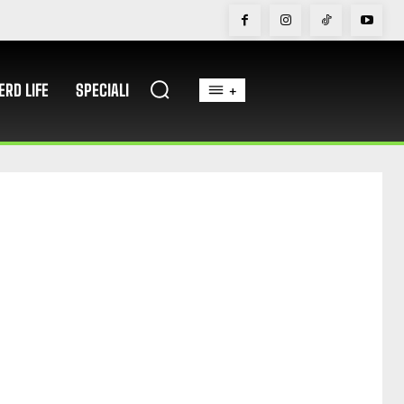
ERD LIFE
SPECIALI
+