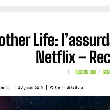
other Life: l’assur
Netflix – Re
RECENSIONI
SER
di lettura
nrico
5
min.
3 Agosto 2019