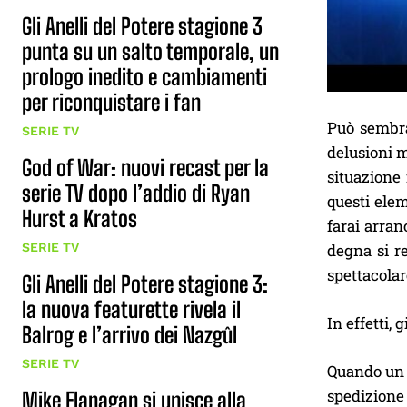
Gli Anelli del Potere stagione 3
punta su un salto temporale, un
prologo inedito e cambiamenti
per riconquistare i fan
Può sembra
SERIE TV
delusioni 
God of War: nuovi recast per la
situazione 
serie TV dopo l’addio di Ryan
questi elem
Hurst a Kratos
farai arra
degna si re
SERIE TV
spettacolar
Gli Anelli del Potere stagione 3:
la nuova featurette rivela il
In effetti,
Balrog e l’arrivo dei Nazgûl
SERIE TV
Quando un m
spedizione 
Mike Flanagan si unisce alla