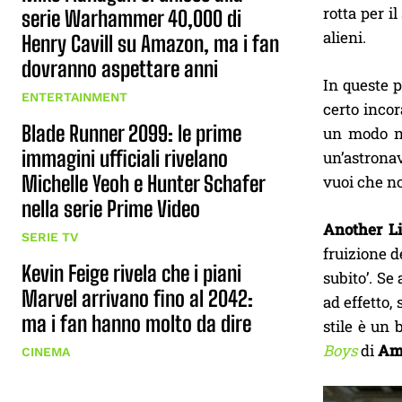
rotta per i
serie Warhammer 40,000 di
alieni.
Henry Cavill su Amazon, ma i fan
dovranno aspettare anni
In queste p
ENTERTAINMENT
certo incor
Blade Runner 2099: le prime
un modo nu
immagini ufficiali rivelano
un’astronav
Michelle Yeoh e Hunter Schafer
vuoi che no
nella serie Prime Video
Another Li
SERIE TV
fruizione d
Kevin Feige rivela che i piani
subito’. Se
Marvel arrivano fino al 2042:
ad effetto,
ma i fan hanno molto da dire
stile è un 
Boys
di
Am
CINEMA