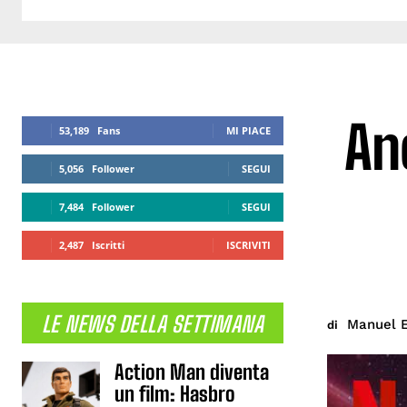
An
53,189
Fans
MI PIACE
5,056
Follower
SEGUI
7,484
Follower
SEGUI
2,487
Iscritti
ISCRIVITI
LE NEWS DELLA SETTIMANA
Manuel E
di
Action Man diventa
un film: Hasbro