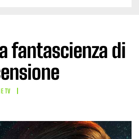
da fantascienza di
censione
IE TV