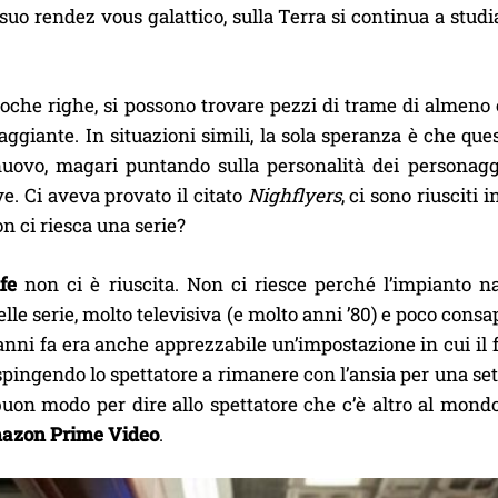
l suo rendez vous galattico, sulla Terra si continua a stu
oche righe, si possono trovare pezzi di trame di almeno c
aggiante. In situazioni simili, la sola speranza è che qu
ovo, magari puntando sulla personalità dei personaggi 
e. Ci aveva provato il citato
Nighflyers
, ci sono riusciti 
n ci riesca una serie?
fe
non ci è riuscita. Non ci riesce perché l’impianto 
elle serie, molto televisiva (e molto anni ’80) e poco cons
 anni fa era anche apprezzabile un’impostazione in cui il 
 spingendo lo spettatore a rimanere con l’ansia per una s
buon modo per dire allo spettatore che c’è altro al mondo 
azon Prime Video
.