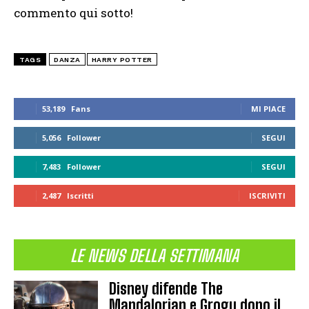
commento qui sotto!
TAGS
DANZA
HARRY POTTER
53,189
Fans
MI PIACE
5,056
Follower
SEGUI
7,483
Follower
SEGUI
2,487
Iscritti
ISCRIVITI
LE NEWS DELLA SETTIMANA
Disney difende The
Mandalorian e Grogu dopo il