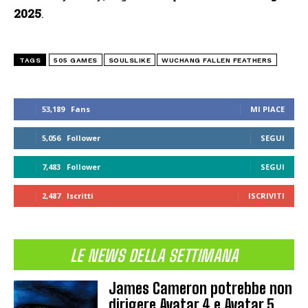
2025
.
TAGS
505 GAMES
SOULSLIKE
WUCHANG FALLEN FEATHERS
53,189
Fans
MI PIACE
5,056
Follower
SEGUI
7,483
Follower
SEGUI
2,487
Iscritti
ISCRIVITI
LE NEWS DELLA SETTIMANA
James Cameron potrebbe non
dirigere Avatar 4 e Avatar 5