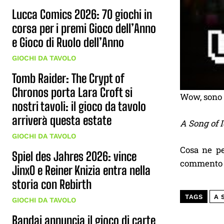
Lucca Comics 2026: 70 giochi in
corsa per i premi Gioco dell’Anno
e Gioco di Ruolo dell’Anno
GIOCHI DA TAVOLO
Tomb Raider: The Crypt of
Chronos porta Lara Croft si
Wow, sono 
nostri tavoli: il gioco da tavolo
arriverà questa estate
A Song of 
GIOCHI DA TAVOLO
Cosa ne pe
Spiel des Jahres 2026: vince
commento q
JinxO e Reiner Knizia entra nella
storia con Rebirth
TAGS
A 
GIOCHI DA TAVOLO
Bandai annuncia il gioco di carte