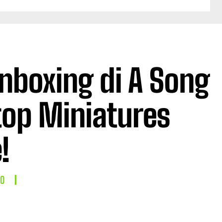
nboxing di A Song
etop Miniatures
!
LO