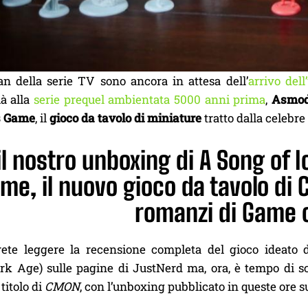
an della serie TV sono ancora in attesa dell’
arrivo del
ià alla
serie prequel ambientata 5000 anni prima
,
Asmo
s Game
, il
gioco da tavolo di miniature
tratto dalla celebr
il nostro unboxing di A Song of I
me, il nuovo gioco da tavolo di
romanzi di Game 
rete leggere la recensione completa del gioco ideato
rk Age) sulle pagine di JustNerd ma, ora, è tempo di sc
titolo di
CMON
, con l’unboxing pubblicato in queste ore s