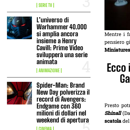
SERIE TV
L’universo di
Warhammer 40.000
si amplia ancora
Mentre i f
insieme a Henry
pensiero g
Cavill: Prime Video
Miniature
svilupperà una serie
animata
Ecco 
ANIMAZIONE
Ga
Spider-Man: Brand
New Day polverizza il
record di Avengers:
Presto pot
Endgame con 360
milioni di dollari nel
Shinall
(Da
weekend di apertura
scatola
del 
CINEMA