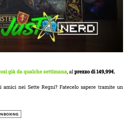
gozi già da qualche settimana
, al
prezzo di 149,99€.
ri amici nei Sette Regni? Fatecelo sapere tramite un
UNBOXING