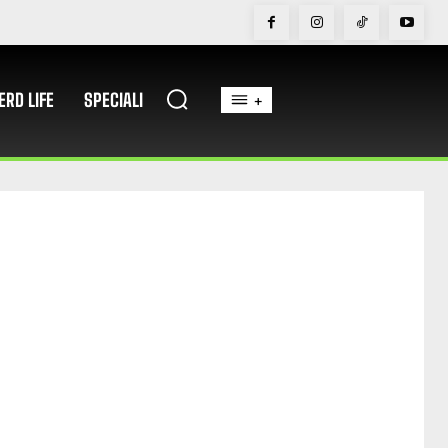
ERD LIFE
SPECIALI
+