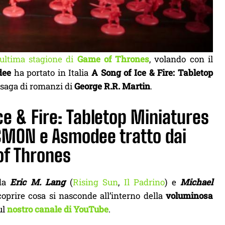
l’ultima stagione di
Game of Thrones
, volando con il
dee
ha portato in Italia
A Song of Ice & Fire: Tabletop
e saga di romanzi di
George R.R. Martin
.
ce & Fire: Tabletop Miniatures
 CMON e Asmodee tratto dai
of Thrones
 da
Eric M. Lang
(
Rising Sun
,
Il Padrino
) e
Michael
oprire cosa si nasconde all’interno della
voluminosa
ul
nostro canale di YouTube
.