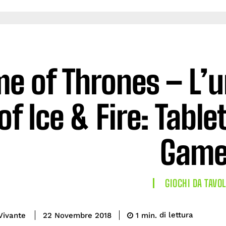
e of Thrones – L’u
of Ice & Fire: Tabl
Game
GIOCHI DA TAVO
di lettura
Vivante
1
min.
22 Novembre 2018